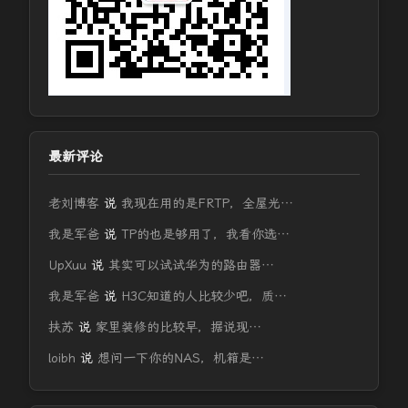
最新评论
老刘博客
说
我现在用的是FRTP，全屋光…
我是军爸
说
TP的也是够用了，我看你选…
UpXuu
说
其实可以试试华为的路由器…
我是军爸
说
H3C知道的人比较少吧，质…
扶苏
说
家里装修的比较早，据说现…
loibh
说
想问一下你的NAS，机箱是…