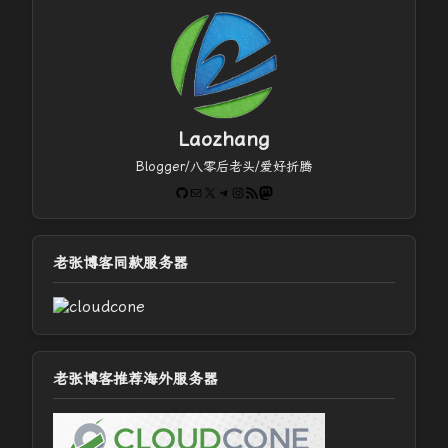
Laozhang
Blogger/八零后老头/爱好折腾
GitHub
电子邮件
X
Telegram
Instagram
RSS Feed
Mastodon
老张博客同款服务器
老张博客推荐海外服务器