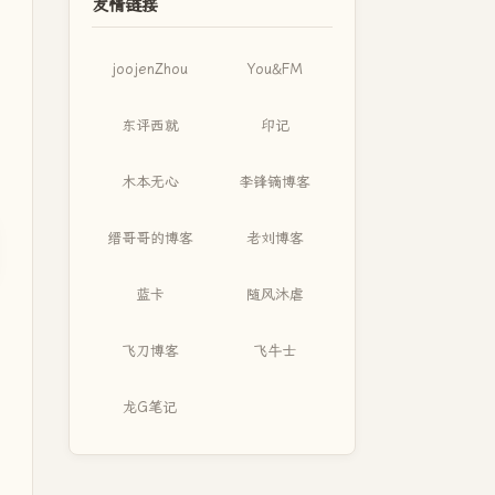
友情链接
joojenZhou
You&FM
东评西就
印记
木本无心
李锋镝博客
缙哥哥的博客
老刘博客
蓝卡
随风沐虐
飞刀博客
飞牛士
龙G笔记