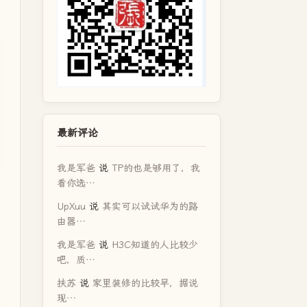
最新评论
我是军爸
说
TP的也是够用了，我
看你选…
UpXuu
说
其实可以试试华为的路
由器…
我是军爸
说
H3C知道的人比较少
吧，质…
扶苏
说
家里装修的比较早，据说
现…