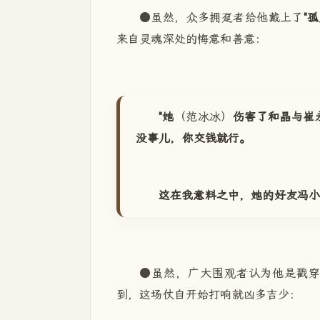
●虽然，众多拥趸者给他戴上了
"
来自灵魂深处的悔意和善意：
"她
（范冰冰）
伤害了和晶与崔
没事儿，你交钱就行。
这在我意料之中，她的好友冯小
●虽然，广大围观者认为他是戳
到，这场仗自开始打响就凶多吉少：