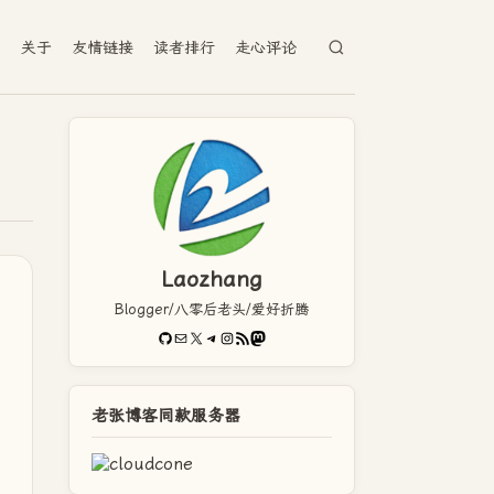
档
关于
友情链接
读者排行
走心评论
Laozhang
Blogger/八零后老头/爱好折腾
GitHub
电子邮件
X
Telegram
Instagram
RSS Feed
Mastodon
老张博客同款服务器