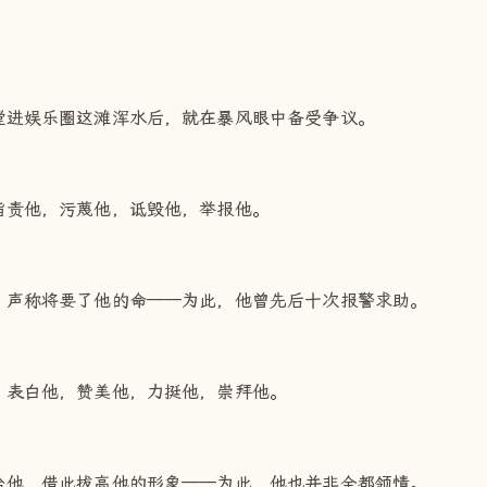
蹚进娱乐圈这滩浑水后，就在暴风眼中备受争议。
指责他，污蔑他，诋毁他，举报他。
，声称将要了他的命——为此，他曾先后十次报警求助。
，表白他，赞美他，力挺他，崇拜他。
给他，借此拔高他的形象——为此，他也并非全都领情。