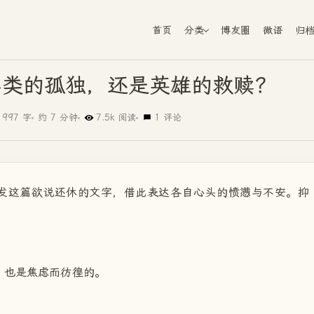
首页
分类
博友圈
微语
归
异类的孤独，还是英雄的救赎？
1997 字
约 7 分钟
7.5k 阅读
1 评论
发这篇欲说还休的文字，借此表达各自心头的愤懑与不安。抑
，也是焦虑而彷徨的。