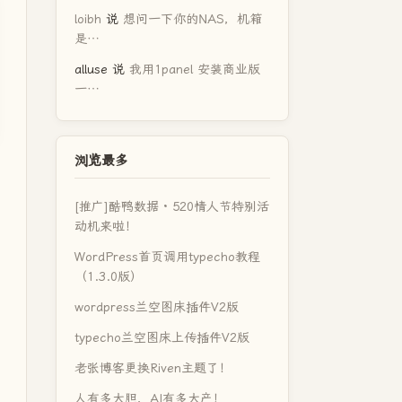
loibh
说
想问一下你的NAS，机箱
是…
alluse
说
我用1panel 安装商业版
一…
浏览最多
[推广]酷鸭数据 · 520情人节特别活
动机来啦！
WordPress首页调用typecho教程
（1.3.0版）
wordpress兰空图床插件V2版
typecho兰空图床上传插件V2版
老张博客更换Riven主题了！
人有多大胆，AI有多大产！