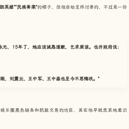
孤胆英雄""民族脊梁"
的帽子，但他自始至终讨要的，不过是一份
永元，15年了，她应该诚恳道歉，乞求原谅。也许政府说：
刚、刘震云、王中军、王中磊也至今不思悔改。"
穿娱乐圈黑色链条和肮脏交易的功臣，其实他早就悲哀地意识