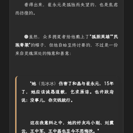
看得出来，崔永元是孤独而失望的，也是焦虑
而彷徨的。
●虽然，众多拥趸者给他戴上了
"孤胆英雄""民
族脊梁"
的帽子，但他自始至终讨要的，不过是一份
来自灵魂深处的悔意和善意：
"她
（范冰冰）
伤害了和晶与崔永元，15年
了，她应该诚恳道歉，乞求原谅。也许政府
说：没事儿，你交钱就行。
这在我意料之中，她的好友冯小刚、刘震
云、王中军、王中磊也至今不思悔改。"