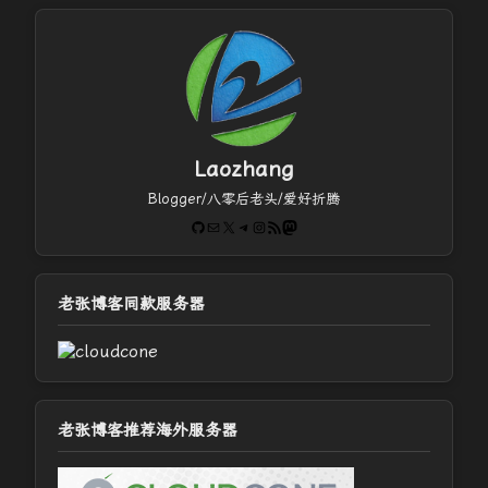
Laozhang
Blogger/八零后老头/爱好折腾
GitHub
电子邮件
X
Telegram
Instagram
RSS Feed
Mastodon
老张博客同款服务器
老张博客推荐海外服务器