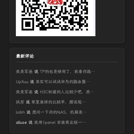
最新评论
我是军爸
说
TP的也是够用了，我看你选…
UpXuu
说
其实可以试试华为的路由器…
我是军爸
说
H3C知道的人比较少吧，质…
扶苏
说
家里装修的比较早，据说现…
loibh
说
想问一下你的NAS，机箱是…
alluse
说
我用1panel 安装商业版一…