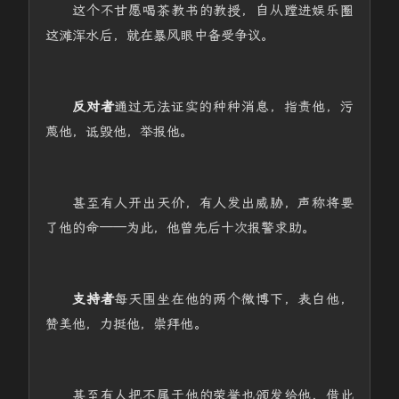
这个不甘愿喝茶教书的教授，自从蹚进娱乐圈
这滩浑水后，就在暴风眼中备受争议。
反对者
通过无法证实的种种消息，指责他，污
蔑他，诋毁他，举报他。
甚至有人开出天价，有人发出威胁，声称将要
了他的命——为此，他曾先后十次报警求助。
支持者
每天围坐在他的两个微博下，表白他，
赞美他，力挺他，崇拜他。
甚至有人把不属于他的荣誉也颁发给他，借此