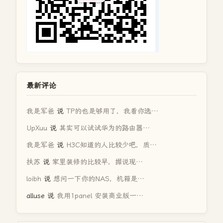
最新评论
我是军爸
说
TP的也是够用了，我看你选…
UpXuu
说
其实可以试试华为的路由器…
我是军爸
说
H3C知道的人比较少吧，质…
扶苏
说
家里装修的比较早，据说现…
loibh
说
想问一下你的NAS，机箱是…
alluse
说
我用1panel 安装商业版一…