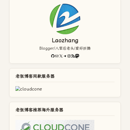
Laozhang
Blogger/八零后老头/爱好折腾
GitHub
电子邮件
X
Telegram
Instagram
RSS Feed
Mastodon
老张博客同款服务器
老张博客推荐海外服务器