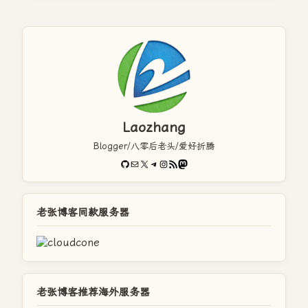
Laozhang
Blogger/八零后老头/爱好折腾
GitHub
电子邮件
X
Telegram
Instagram
RSS Feed
Mastodon
老张博客同款服务器
老张博客推荐海外服务器