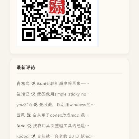
最新评论
肖寒武
说
ikuai到鞋柜弱电箱再来一…
崔话记
说
便签我用simple sticky no…
ymz316
说
先收藏，以后用windows的…
西风
说
自从用了codex改成mac 很…
face
说
按我用桌面整理工具的经验…
koobai
说
目前就一台老的 2013 款ma…