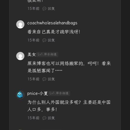
很实用！
15年前
回复
coachwholesalehandbags
看来自己真是才疏学浅呀！
15年前
回复
美女
Lv1.萍水相逢
原来博客也可以网络搬家的，呵呵！看来
是孤陋寡闻了·····
15年前
回复
pnice-小夏
Lv1.萍水相逢
为什么别人外国就没多呢？主要还是中国
人口多，事多！
15年前
回复