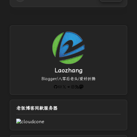
Laozhang
Blogger/八零后老头/爱好折腾
GitHub
电子邮件
X
Telegram
Instagram
RSS Feed
Mastodon
老张博客同款服务器