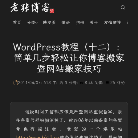
首页
分类
博友圈
微语
归档
关于
友情链接
读者
WordPress教程（十二）：
简单几步轻松让你博客搬家
暨网站搬家技巧
2011/04/07
613 字
约 3 分钟
8.4k 阅读
25 评论
这段时间工信部应该是严查网站虚假备案，很
多备案号都被撤消掉了，就连06年以前备案的备案
号也有被注销。老张的一个娱乐站
http://www.k613.cn
的备案号也被注销了，想当初