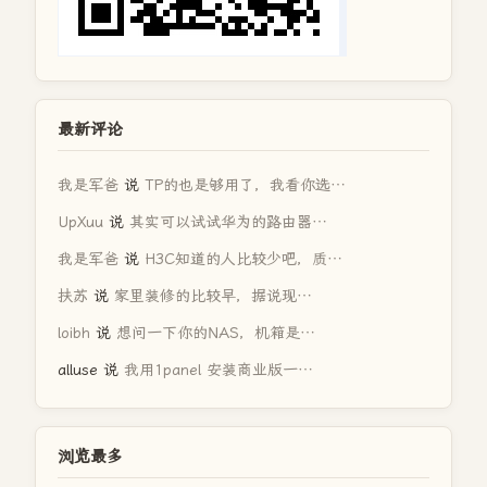
最新评论
我是军爸
说
TP的也是够用了，我看你选…
UpXuu
说
其实可以试试华为的路由器…
我是军爸
说
H3C知道的人比较少吧，质…
扶苏
说
家里装修的比较早，据说现…
loibh
说
想问一下你的NAS，机箱是…
alluse
说
我用1panel 安装商业版一…
浏览最多