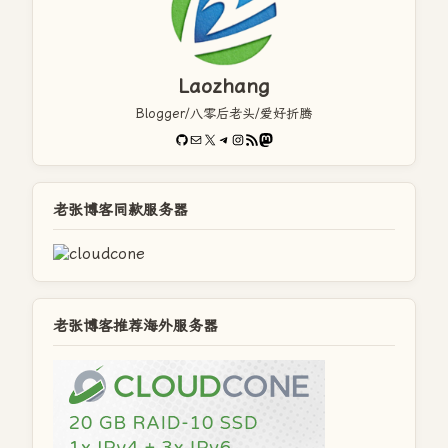
Laozhang
Blogger/八零后老头/爱好折腾
GitHub
电子邮件
X
Telegram
Instagram
RSS Feed
Mastodon
老张博客同款服务器
老张博客推荐海外服务器