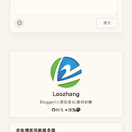
😊
提交
Laozhang
Blogger/八零后老头/爱好折腾
GitHub
电子邮件
X
Telegram
Instagram
RSS Feed
Mastodon
老张博客同款服务器