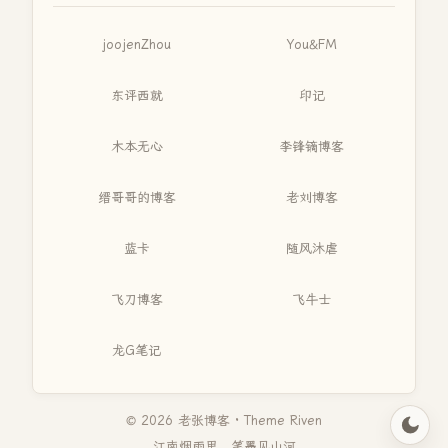
joojenZhou
You&FM
东评西就
印记
木本无心
李锋镝博客
缙哥哥的博客
老刘博客
蓝卡
随风沐虐
飞刀博客
飞牛士
龙G笔记
© 2026 老张博客 · Theme
Riven
江南烟雨里，笔墨见山河