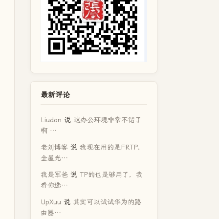
最新评论
Liudon
说
这办公环境非常不错了
啊 …
老刘博客
说
我现在用的是FRTP，
全屋光…
我是军爸
说
TP的也是够用了，我
看你选…
UpXuu
说
其实可以试试华为的路
由器…