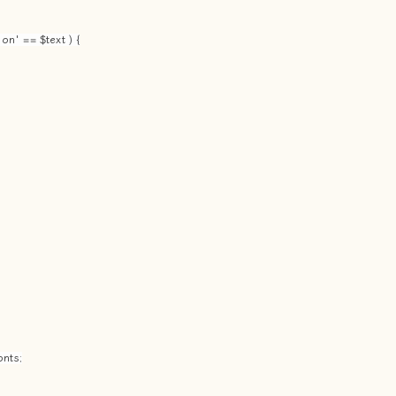
on' == $text ) {
nts;