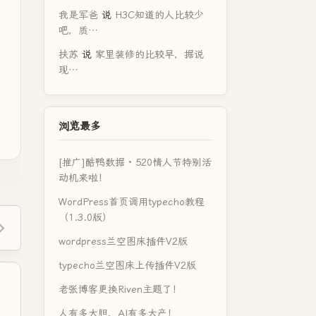
我是军爸
说
H3C知道的人比较少
吧，质…
扶苏
说
家里装修的比较早，据说
现…
浏览最多
[推广]酷鸭数据 · 520情人节特别活
动机来啦！
WordPress首页调用typecho教程
（1.3.0版）
wordpress兰空图床插件V2版
typecho兰空图床上传插件V2版
老张博客更换Riven主题了！
人有多大胆，AI有多大产！