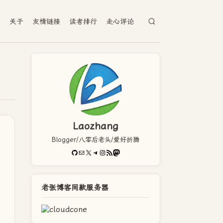
档
关于
友情链接
读者排行
走心评论
Laozhang
Blogger/八零后老头/爱好折腾
GitHub
电子邮件
X
Telegram
Instagram
RSS Feed
Mastodon
老张博客同款服务器