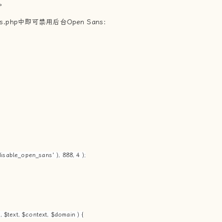
。
ons.php中即可禁用后台Open Sans：
disable_open_sans' ), 888, 4 );
 $text, $context, $domain ) {