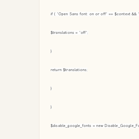
if ( 'Open Sans font: on or off' == $context && '
$translations = 'off';
}
return $translations;
}
}
$disable_google_fonts = new Disable_Google_Fo