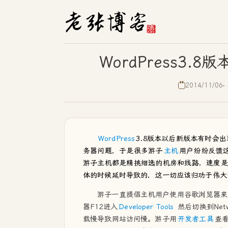
WordPress3
2014/11/06
WordPress
3.8版本以后新版本有时会
务器问题，于是很多游子
主机
用户纷纷反馈
游子主机都是精挑细选的机房和线路，速度是
体的时候延时导致的，这一切应该归功于伟大
游子一直提倡主机用户使用谷歌浏览器来
器F12进入
Developer Tools
然后切换到Ne
载慢导致网站访问慢。游子用
开发者工具
查看