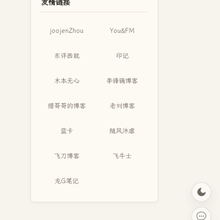
友情链接
joojenZhou
You&FM
东评西就
印记
木本无心
李锋镝博客
缙哥哥的博客
老刘博客
蓝卡
随风沐虐
飞刀博客
飞牛士
龙G笔记