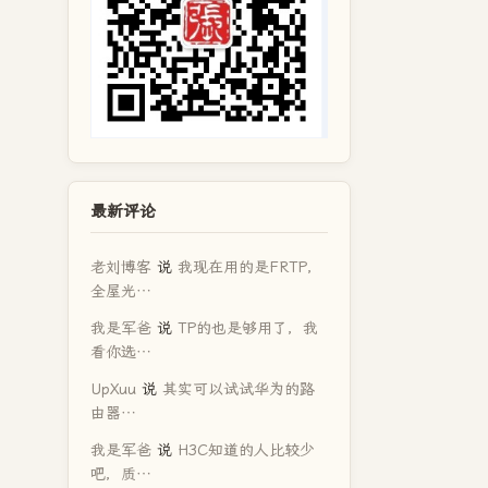
最新评论
老刘博客
说
我现在用的是FRTP，
全屋光…
我是军爸
说
TP的也是够用了，我
看你选…
UpXuu
说
其实可以试试华为的路
由器…
我是军爸
说
H3C知道的人比较少
吧，质…