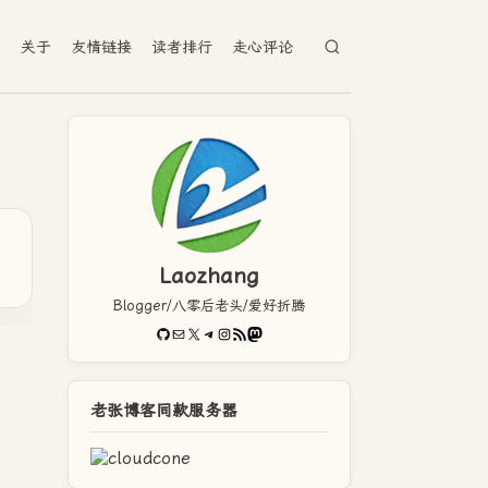
档
关于
友情链接
读者排行
走心评论
Laozhang
Blogger/八零后老头/爱好折腾
GitHub
电子邮件
X
Telegram
Instagram
RSS Feed
Mastodon
老张博客同款服务器