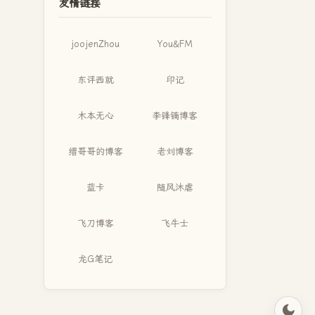
友情链接
joojenZhou
You&FM
东评西就
印记
木本无心
李锋镝博客
缙哥哥的博客
老刘博客
蓝卡
随风沐虐
飞刀博客
飞牛士
龙G笔记