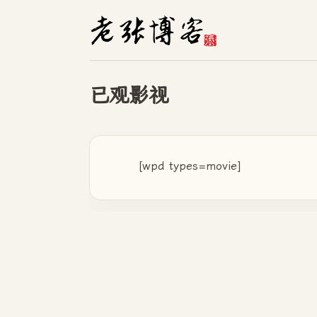
已观影视
[wpd types=movie]