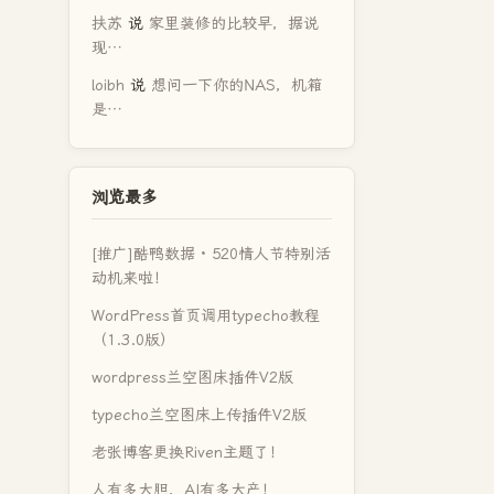
扶苏
说
家里装修的比较早，据说
现…
loibh
说
想问一下你的NAS，机箱
是…
浏览最多
[推广]酷鸭数据 · 520情人节特别活
动机来啦！
WordPress首页调用typecho教程
（1.3.0版）
wordpress兰空图床插件V2版
typecho兰空图床上传插件V2版
老张博客更换Riven主题了！
人有多大胆，AI有多大产！