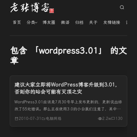
首页
分类
博友圈
微语
归档
关于
友情链接
读者
包含 「wordpress3.01」 的文
章
建议大家立即将WordPress博客升级到3.01，
否则你的站会可能有灭顶之灾
WordPress3.01应该是7月30号早上发布更新的，更新说出修
改了55处错误。那么正在使用3.0的小白鼠们注意了，其中有
一项修复是非常重要的。此处的BUG可能会造成收录减少或域
2010-07-31
电脑网络
2.2w
130
名降权。那你长时间做的SEO优化就可以要和你说再见了。...