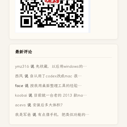
最新评论
ymz316
说
先收藏，以后用windows的…
西风
说
自从用了codex改成mac 很…
face
说
按我用桌面整理工具的经验…
koobai
说
目前就一台老的 2013 款ma…
acevs
说
安装后多大体积？
我是军爸
说
有点像手机，把类似功能的…