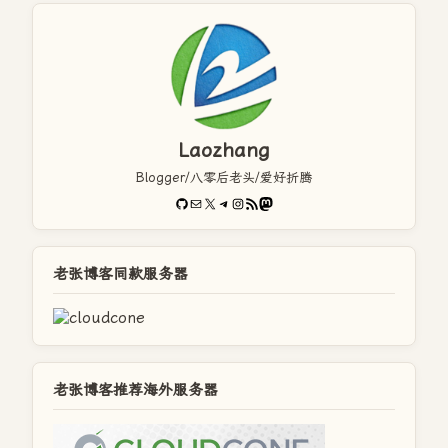
Laozhang
Blogger/八零后老头/爱好折腾
GitHub
电子邮件
X
Telegram
Instagram
RSS Feed
Mastodon
老张博客同款服务器
老张博客推荐海外服务器