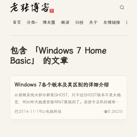
首页
分类
博友圈
微语
归档
关于
友情链接
读者
包含 「Windows 7 Home
Basic」 的文章
Windows 7各个版本及其区别的详细介绍
以前做系统大部分都是GHOST，只不过GHOST版本不是太稳
定，所以昨天就想安装WIN7原版的了。在游子主机的推荐
下，从某个网站下载了原版，但上网站上面的介绍全都是英
2014-11-19
电脑网络
5.2k
0
文，所以找了度娘查了WIN7各版本的区别和详细介绍。 Win7
操作系统...