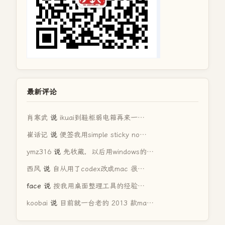
最新评论
肖寒武
说
ikuai到鞋柜弱电箱再来一…
崔话记
说
便签我用simple sticky no…
ymz316
说
先收藏，以后用windows的…
西风
说
自从用了codex改成mac 很…
face
说
按我用桌面整理工具的经验…
koobai
说
目前就一台老的 2013 款ma…