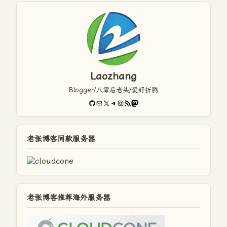
Laozhang
Blogger/八零后老头/爱好折腾
GitHub
电子邮件
X
Telegram
Instagram
RSS Feed
Mastodon
老张博客同款服务器
老张博客推荐海外服务器