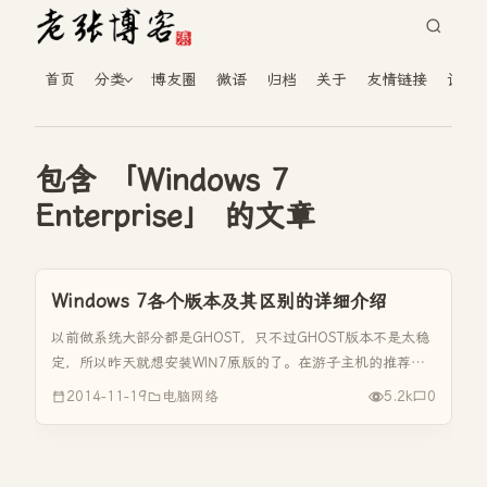
首页
分类
博友圈
微语
归档
关于
友情链接
读者
包含 「Windows 7
Enterprise」 的文章
Windows 7各个版本及其区别的详细介绍
以前做系统大部分都是GHOST，只不过GHOST版本不是太稳
定，所以昨天就想安装WIN7原版的了。在游子主机的推荐
下，从某个网站下载了原版，但上网站上面的介绍全都是英
2014-11-19
电脑网络
5.2k
0
文，所以找了度娘查了WIN7各版本的区别和详细介绍。 Win7
操作系统...