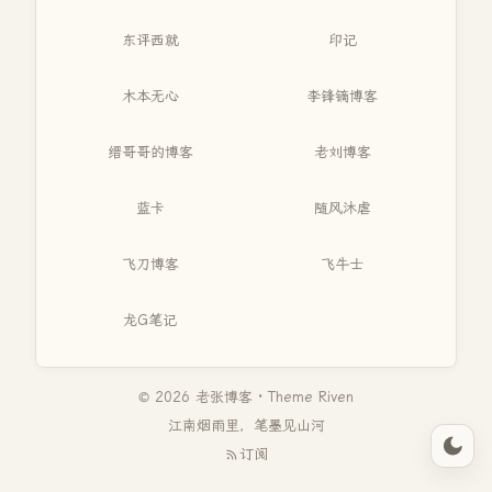
东评西就
印记
木本无心
李锋镝博客
缙哥哥的博客
老刘博客
蓝卡
随风沐虐
飞刀博客
飞牛士
龙G笔记
© 2026 老张博客 · Theme
Riven
江南烟雨里，笔墨见山河
订阅