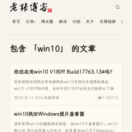
首页
分类
博友圈
微语
归档
关于
友情链接
读者
包含 「win10」 的文章
你还在用win10 V1809 Build17763.134吗？
老张前段时间把全有电脑换成win10系统时正值微软推出
win10 v1809的时候，当时听说V1809出来当天就停止了推送
和下载，说是有很多用户升级后会把用户文档永久删除。但是
2018-11-20
电脑网络
7.1k
12
没过两天又恢复了V1809的推送和下载，张波博客就在想，既
然...
win10找回Windows照片查看器
很多使用win10的童鞋都在抱怨，在win10下查看图片。win10
默认的 照片应用真心不给力，还是喜欢win7/8下的window照