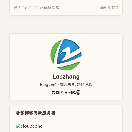
片查看器（以下简称照片查看器），但是在win10内找了一
2016-10-22
电脑网络
5.3k
0
圈，竟然没有发现照片查看器，这可难坏大家，这里...
Laozhang
Blogger/八零后老头/爱好折腾
GitHub
电子邮件
X
Telegram
Instagram
RSS Feed
Mastodon
老张博客同款服务器