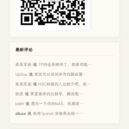
最新评论
我是军爸
说
TP的也是够用了，我看你选…
UpXuu
说
其实可以试试华为的路由器…
我是军爸
说
H3C知道的人比较少吧，质…
扶苏
说
家里装修的比较早，据说现…
loibh
说
想问一下你的NAS，机箱是…
alluse
说
我用1panel 安装商业版一…