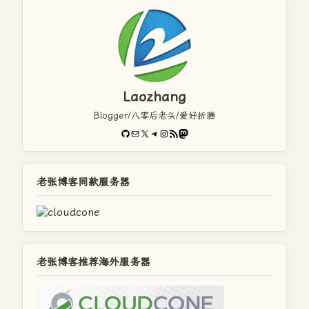
Laozhang
Blogger/八零后老头/爱好折腾
GitHub
电子邮件
X
Telegram
Instagram
RSS Feed
Mastodon
老张博客同款服务器
老张博客推荐海外服务器