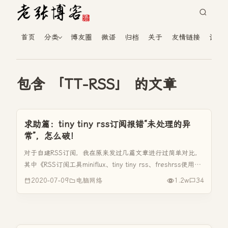
首页
分类
博友圈
微语
归档
关于
友情链接
读者
包含 「TT-RSS」 的文章
求助篇：tiny tiny rss订阅报错“未处理的异
常”，怎么破！
对于自建RSS订阅，我在原来发过几篇文章进行过简单对比，
其中《RSS订阅工具miniflux、tiny tiny rss、freshrss使用体
会》对miniflux、tiny tiny rss、freshrss进行了简单说明。其
2020-07-09
电脑网络
1.2w
34
实在使...