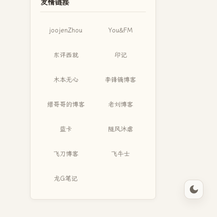
友情链接
joojenZhou
You&FM
东评西就
印记
木本无心
李锋镝博客
缙哥哥的博客
老刘博客
蓝卡
随风沐虐
飞刀博客
飞牛士
龙G笔记