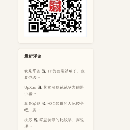
最新评论
我是军爸
说
TP的也是够用了，我
看你选…
UpXuu
说
其实可以试试华为的路
由器…
我是军爸
说
H3C知道的人比较少
吧，质…
扶苏
说
家里装修的比较早，据说
现…