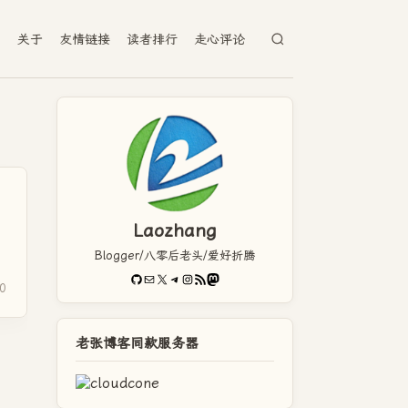
档
关于
友情链接
读者排行
走心评论
Laozhang
Blogger/八零后老头/爱好折腾
GitHub
电子邮件
X
Telegram
Instagram
RSS Feed
Mastodon
0
老张博客同款服务器