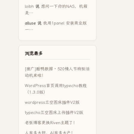
loibh
说
想问一下你的NAS，机箱
是…
alluse
说
我用1panel 安装商业版
一…
浏览最多
[推广]酷鸭数据 · 520情人节特别活
动机来啦！
WordPress首页调用typecho教程
（1.3.0版）
wordpress兰空图床插件V2版
typecho兰空图床上传插件V2版
老张博客更换Riven主题了！
人有多大胆，AI有多大产！