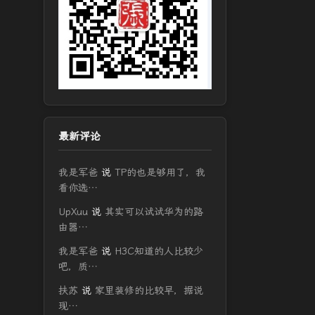
最新评论
我是军爸
说
TP的也是够用了，我
看你选…
UpXuu
说
其实可以试试华为的路
由器…
我是军爸
说
H3C知道的人比较少
吧，质…
扶苏
说
家里装修的比较早，据说
现…