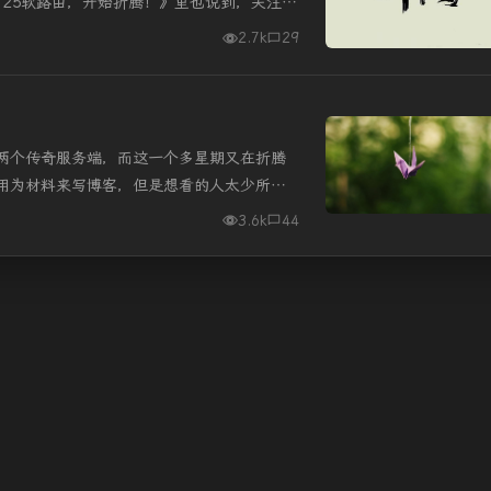
125软路由，开始折腾！》里也说到，关注软
激动的，折腾的心...
2.7k
29
两个传奇服务端，而这一个多星期又在折腾
用为材料来写博客，但是想看的人太少所以
3，把Openwrt的固件...
3.6k
44