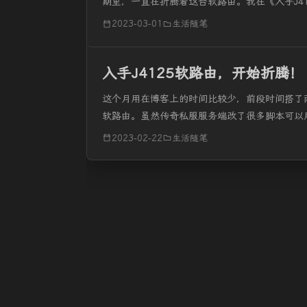
期里，一直在折腾着这台软路由。我在《入手J4
路由好多年了，当拿到J4125的时候，心里还是很
2023-03-01
生活随笔
入手J4125软路由，开始折腾！
这个月用在博客上的时间比较少，前段时间搭了
软路由。虽然传奇私服服务端改了很多脚本可以
博客就停了十几天。 家里的路由器一直是使用的极路由
2023-02-22
生活随笔