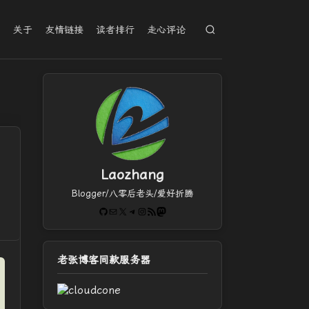
档
关于
友情链接
读者排行
走心评论
Laozhang
Blogger/八零后老头/爱好折腾
GitHub
电子邮件
X
Telegram
Instagram
RSS Feed
Mastodon
老张博客同款服务器