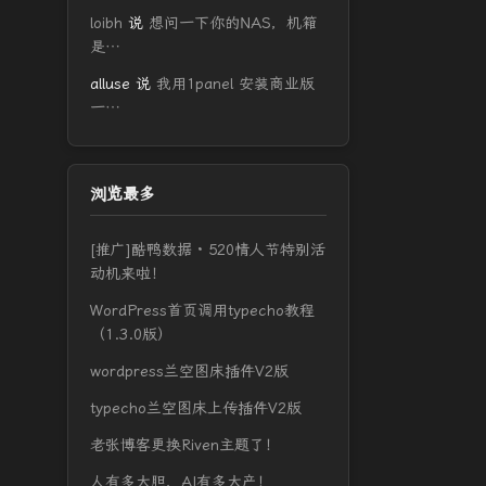
loibh
说
想问一下你的NAS，机箱
是…
alluse
说
我用1panel 安装商业版
一…
浏览最多
[推广]酷鸭数据 · 520情人节特别活
动机来啦！
WordPress首页调用typecho教程
（1.3.0版）
wordpress兰空图床插件V2版
typecho兰空图床上传插件V2版
老张博客更换Riven主题了！
人有多大胆，AI有多大产！