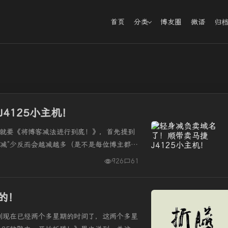
首页
分类
博友圈
微语
归
4125小主机！
候就要《将博客减法进行到底！》，首先提到
减”少反而会越减越多（是不是每位博主都是
配合“商业”单独又折腾...
926
61
的！
手到现在已经两个多星期的时间了，这两个多星