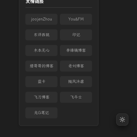
友情链接
joojenZhou
You&FM
东评西就
印记
木本无心
李锋镝博客
缙哥哥的博客
老刘博客
蓝卡
随风沐虐
飞刀博客
飞牛士
龙G笔记