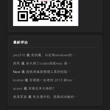
最新评论
ymz316
说
先收藏，以后用windows的…
西风
说
自从用了codex改成mac 很…
face
说
按我用桌面整理工具的经验…
koobai
说
目前就一台老的 2013 款ma…
acevs
说
安装后多大体积？
我是军爸
说
有点像手机，把类似功能的…