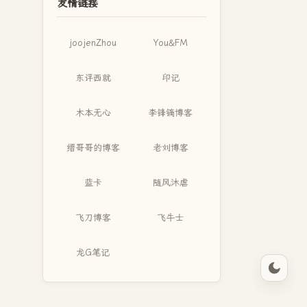
友情链接
joojenZhou
You&FM
东评西就
印记
木本无心
李锋镝博客
缙哥哥的博客
老刘博客
蓝卡
随风沐虐
飞刀博客
飞牛士
龙G笔记