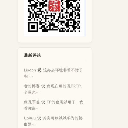
最新评论
Liudon
说
这办公环境非常不错了
啊 …
老刘博客
说
我现在用的是FRTP，
全屋光…
我是军爸
说
TP的也是够用了，我
看你选…
UpXuu
说
其实可以试试华为的路
由器…