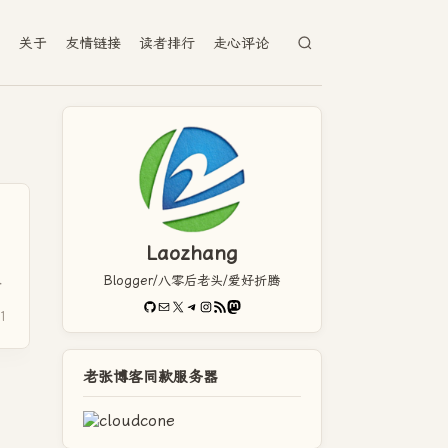
档
关于
友情链接
读者排行
走心评论
Laozhang
Blogger/八零后老头/爱好折腾
果
GitHub
电子邮件
X
Telegram
Instagram
RSS Feed
Mastodon
1
老张博客同款服务器