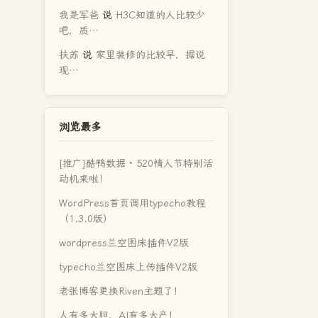
我是军爸
说
H3C知道的人比较少
吧，质…
扶苏
说
家里装修的比较早，据说
现…
浏览最多
[推广]酷鸭数据 · 520情人节特别活
动机来啦！
WordPress首页调用typecho教程
（1.3.0版）
wordpress兰空图床插件V2版
typecho兰空图床上传插件V2版
老张博客更换Riven主题了！
人有多大胆，AI有多大产！