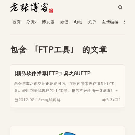
首页
分类
博友圈
微语
归档
关于
友情链接
读者
包含 「FTP工具」 的文章
[精品软件推荐]FTP工具之8UFTP
老张博客之前空间也是在国内，在国内常常需在用到FTP工
具。那时到处找破解的FTP工具，搞的不好还搞一身病毒！现
在老张博客给大家推荐一款免费的FTP工具--8UFTP，这样你
2012-08-16
电脑网络
6.3k
1
就算得去找FTP破解版了！ 8UFTP工具特色是 不占内存,正
版...