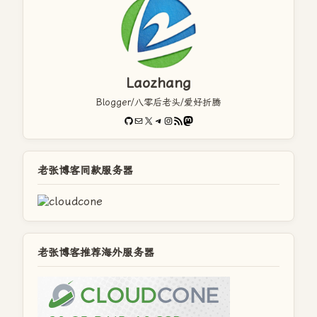
Laozhang
Blogger/八零后老头/爱好折腾
GitHub
电子邮件
X
Telegram
Instagram
RSS Feed
Mastodon
老张博客同款服务器
老张博客推荐海外服务器