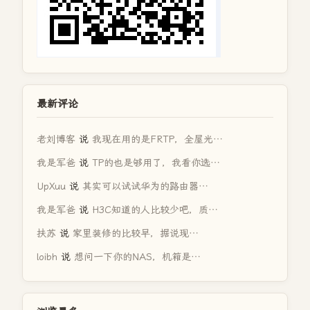
最新评论
老刘博客
说
我现在用的是FRTP，全屋光…
我是军爸
说
TP的也是够用了，我看你选…
UpXuu
说
其实可以试试华为的路由器…
我是军爸
说
H3C知道的人比较少吧，质…
扶苏
说
家里装修的比较早，据说现…
loibh
说
想问一下你的NAS，机箱是…