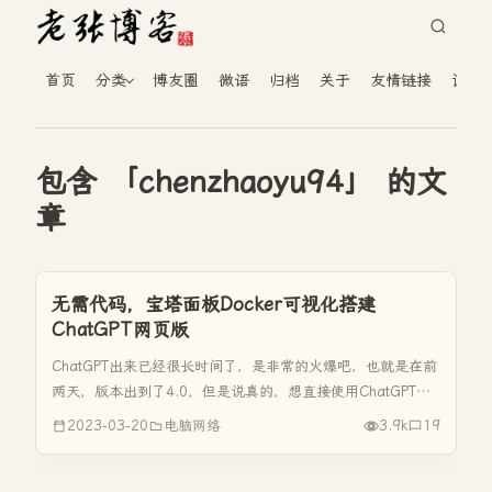
首页
分类
博友圈
微语
归档
关于
友情链接
读者
包含 「chenzhaoyu94」 的文
章
无需代码，宝塔面板Docker可视化搭建
ChatGPT网页版
ChatGPT出来已经很长时间了，是非常的火爆吧，也就是在前
两天，版本出到了4.0，但是说真的，想直接使用ChatGPT还
真的有一定的难度，一是需要科学上网，另外就是4.0版好像
2023-03-20
电脑网络
3.9k
19
每月是20刀，折合人民币也就是一百五十多块钱。 那今天我
们...