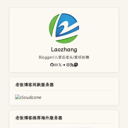
Laozhang
Blogger/八零后老头/爱好折腾
GitHub
电子邮件
X
Telegram
Instagram
RSS Feed
Mastodon
老张博客同款服务器
老张博客推荐海外服务器