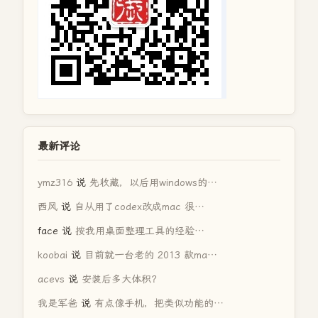
最新评论
ymz316
说
先收藏，以后用windows的…
西风
说
自从用了codex改成mac 很…
face
说
按我用桌面整理工具的经验…
koobai
说
目前就一台老的 2013 款ma…
acevs
说
安装后多大体积？
我是军爸
说
有点像手机，把类似功能的…