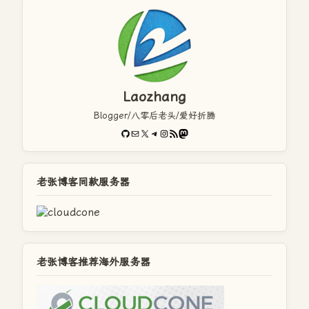
Laozhang
Blogger/八零后老头/爱好折腾
GitHub
电子邮件
X
Telegram
Instagram
RSS Feed
Mastodon
老张博客同款服务器
老张博客推荐海外服务器