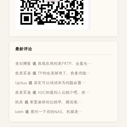
最新评论
老刘博客
说
我现在用的是FRTP，全屋光…
我是军爸
说
TP的也是够用了，我看你选…
UpXuu
说
其实可以试试华为的路由器…
我是军爸
说
H3C知道的人比较少吧，质…
扶苏
说
家里装修的比较早，据说现…
loibh
说
想问一下你的NAS，机箱是…