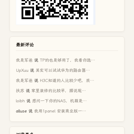
最新评论
我是军爸
说
TP的也是够用了，我看你选…
UpXuu
说
其实可以试试华为的路由器…
我是军爸
说
H3C知道的人比较少吧，质…
扶苏
说
家里装修的比较早，据说现…
loibh
说
想问一下你的NAS，机箱是…
alluse
说
我用1panel 安装商业版一…