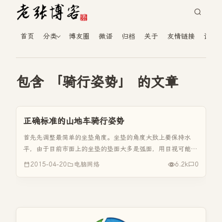
首页
分类
博友圈
微语
归档
关于
友情链接
读者
包含 「骑行姿势」 的文章
正确标准的山地车骑行姿势
首先先调整最简单的坐垫角度。坐垫的角度大致上要保持水
平，由于目前市面上的坐垫的垫面大多是弧面，用目视可能不
太准确，所以可以先拿一把长尺放在坐垫上，再用眼睛目测抓
2015-04-20
电脑网络
6.2k
0
水平，这样就容易多了。 不过坐垫得角度绝不是死板板的。
比如说，有些人骑完车后...