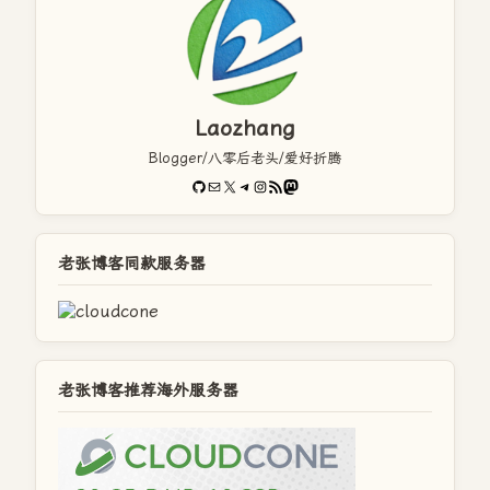
Laozhang
Blogger/八零后老头/爱好折腾
GitHub
电子邮件
X
Telegram
Instagram
RSS Feed
Mastodon
老张博客同款服务器
老张博客推荐海外服务器