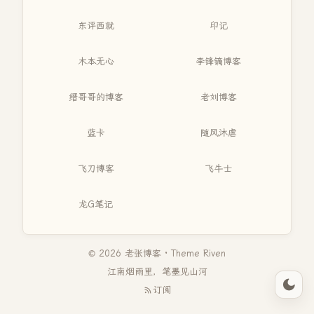
东评西就
印记
木本无心
李锋镝博客
缙哥哥的博客
老刘博客
蓝卡
随风沐虐
飞刀博客
飞牛士
龙G笔记
© 2026 老张博客 · Theme
Riven
江南烟雨里，笔墨见山河
订阅