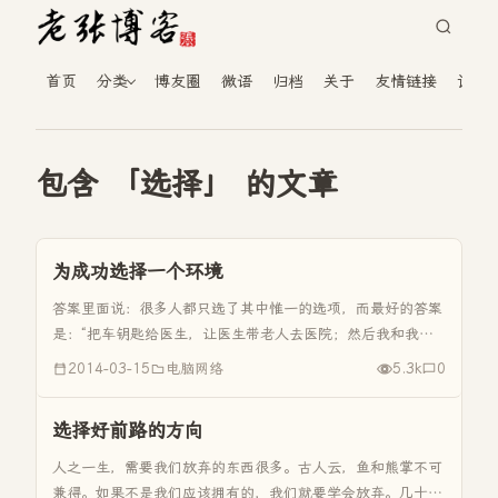
首页
分类
博友圈
微语
归档
关于
友情链接
读者
包含 「选择」 的文章
为成功选择一个环境
答案里面说：很多人都只选了其中惟一的选项，而最好的答案
是：“把车钥匙给医生，让医生带老人去医院；然后我和我的
梦中情人一起等巴士”。 是因为我们从来不想放弃任何好处
2014-03-15
电脑网络
5.3k
0
吗，就像那车钥匙？有时候，如果我们可以放弃一些固执、限
制甚至是利益，我们反...
选择好前路的方向
人之一生，需要我们放弃的东西很多。古人云，鱼和熊掌不可
兼得。如果不是我们应该拥有的，我们就要学会放弃。几十年