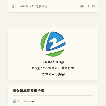
的人生旅途，会有山山水水，风风雨雨，有所得也必然有所
2014-03-14
电脑网络
5.3k
0
失，只有我们学会了放弃，我们才能拥有一份安然祥和的心
态，才会活得更加充实、坦...
Laozhang
Blogger/八零后老头/爱好折腾
GitHub
电子邮件
X
Telegram
Instagram
RSS Feed
Mastodon
老张博客同款服务器