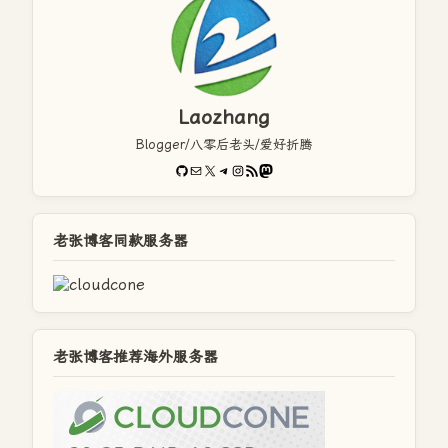
Laozhang
Blogger/八零后老头/爱好折腾
GitHub
电子邮件
X
Telegram
Instagram
RSS Feed
Mastodon
老张博客同款服务器
老张博客推荐海外服务器