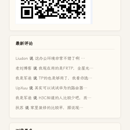
最新评论
Liudon
说
这办公环境非常不错了啊 …
老刘博客
说
我现在用的是FRTP，全屋光…
我是军爸
说
TP的也是够用了，我看你选…
UpXuu
说
其实可以试试华为的路由器…
我是军爸
说
H3C知道的人比较少吧，质…
扶苏
说
家里装修的比较早，据说现…