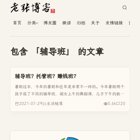
首页
分类
博友圈
微语
归档
关于
友情链接
读者
包含 「辅导班」 的文章
辅导班？托管班？赚钱班？
暑期过半，今年的暑期和往年是非常不一样的。今年暑期两个
孩子报了不同的辅导班，闺女上午的舞蹈课，儿子下午的数
学、英语辅导课，闺女下班的画画课，时间还是排的比较满
2021-07-29
生活随笔
5.6k
20
的。因为孩子上了辅导班，所以今年暑期我们都在县城里过
的。往年两个孩子都没有报辅...