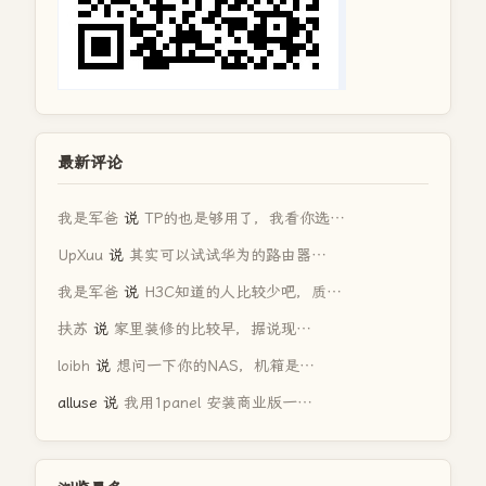
最新评论
我是军爸
说
TP的也是够用了，我看你选…
UpXuu
说
其实可以试试华为的路由器…
我是军爸
说
H3C知道的人比较少吧，质…
扶苏
说
家里装修的比较早，据说现…
loibh
说
想问一下你的NAS，机箱是…
alluse
说
我用1panel 安装商业版一…