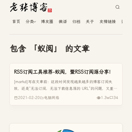
首页
分类
博友圈
微语
归档
关于
友情链接
读者
包含 「蚁阅」 的文章
RSS订阅工具推荐-蚁阅，暨RSS订阅源分享！
[markd]写在文章前：这段时间发现越来越多的博客订阅失
效，还是“无法订阅，无法下载信息源的 URL”的问题，又重新
安装了miniflux、freshrss再进行折腾，也是同样问题。但是
2021-02-20
电脑网络
1.3w
34
这些订阅源在Inoreader却是很正常，在蚁阅...