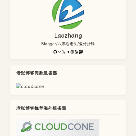
Laozhang
Blogger/八零后老头/爱好折腾
GitHub
电子邮件
X
Telegram
Instagram
RSS Feed
Mastodon
老张博客同款服务器
老张博客推荐海外服务器