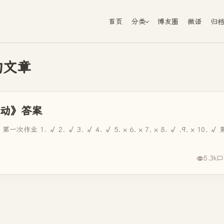
首页
分类
博友圈
微语
归
的文章
活动》答案
√ 2. √ 3. √ 4. √ 5. × 6. × 7. × 8. √ .9. × 10. √ 
5.3k