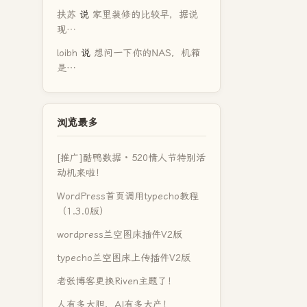
扶苏
说
家里装修的比较早，据说
现…
loibh
说
想问一下你的NAS，机箱
是…
浏览最多
[推广]酷鸭数据 · 520情人节特别活
动机来啦！
WordPress首页调用typecho教程
（1.3.0版）
wordpress兰空图床插件V2版
typecho兰空图床上传插件V2版
老张博客更换Riven主题了！
人有多大胆，AI有多大产！