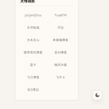
友情链接
joojenZhou
You&FM
东评西就
印记
木本无心
李锋镝博客
缙哥哥的博客
老刘博客
蓝卡
随风沐虐
飞刀博客
飞牛士
龙G笔记