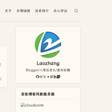
档
关于
友情链接
读者排行
走心评论
Laozhang
第
Blogger/八零后老头/爱好折腾
GitHub
电子邮件
X
Telegram
Instagram
RSS Feed
Mastodon
0
老张博客同款服务器