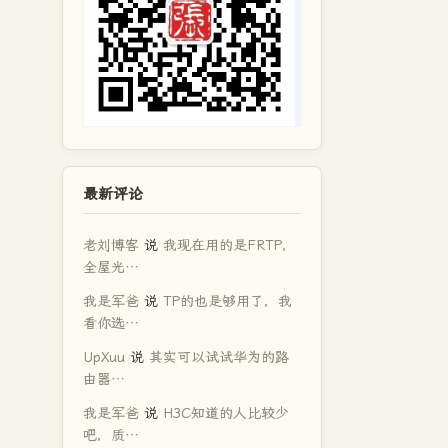
最新评论
老刘博客
说
我现在用的是FRTP，
全屋光…
我是军爸
说
TP的也是够用了，我
看你选…
UpXuu
说
其实可以试试华为的路
由器…
我是军爸
说
H3C知道的人比较少
吧，质…