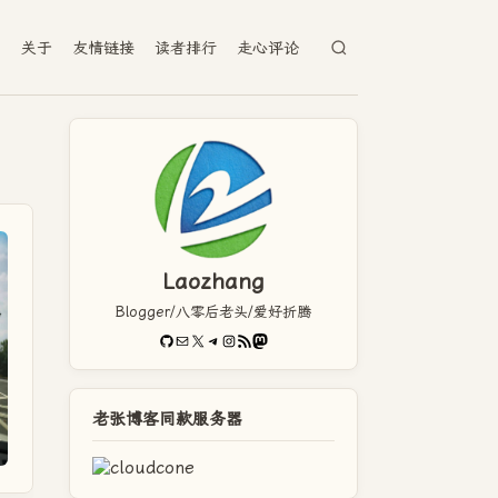
档
关于
友情链接
读者排行
走心评论
Laozhang
Blogger/八零后老头/爱好折腾
GitHub
电子邮件
X
Telegram
Instagram
RSS Feed
Mastodon
老张博客同款服务器