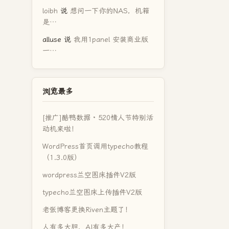
loibh
说
想问一下你的NAS，机箱
是…
alluse
说
我用1panel 安装商业版
一…
浏览最多
[推广]酷鸭数据 · 520情人节特别活
动机来啦！
WordPress首页调用typecho教程
（1.3.0版）
wordpress兰空图床插件V2版
typecho兰空图床上传插件V2版
老张博客更换Riven主题了！
人有多大胆，AI有多大产！