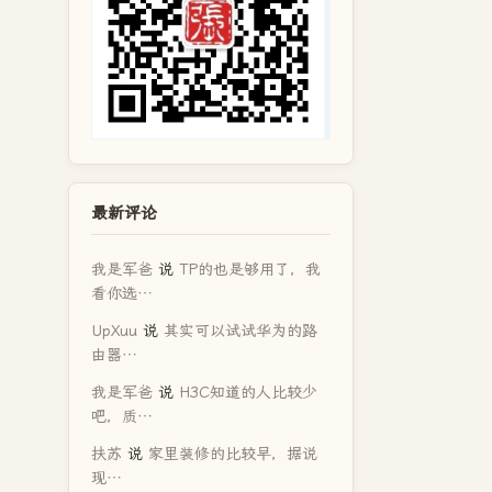
最新评论
我是军爸
说
TP的也是够用了，我
看你选…
UpXuu
说
其实可以试试华为的路
由器…
我是军爸
说
H3C知道的人比较少
吧，质…
扶苏
说
家里装修的比较早，据说
现…