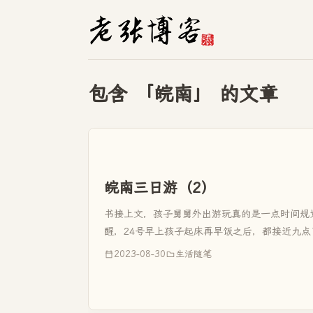
包含 「皖南」 的文章
皖南三日游（2）
书接上文，孩子舅舅外出游玩真的是一点时间规
醒，24号早上孩子起床再早饭之后，都接近九
的是拖鞋，父女两个又到外面去买运动鞋，鞋子买
2023-08-30
生活随笔