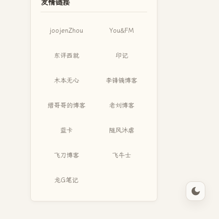
友情链接
joojenZhou
You&FM
东评西就
印记
木本无心
李锋镝博客
缙哥哥的博客
老刘博客
蓝卡
随风沐虐
飞刀博客
飞牛士
龙G笔记