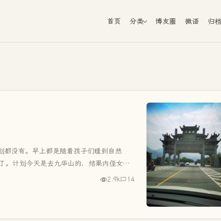
首页
分类
博友圈
微语
归
划都没有。早上都是随着孩子们睡到自然
点了。计划今天是去九华山的，结果内侄女穿
回来的时候都已经十点多了。从径县...
2.9k
14