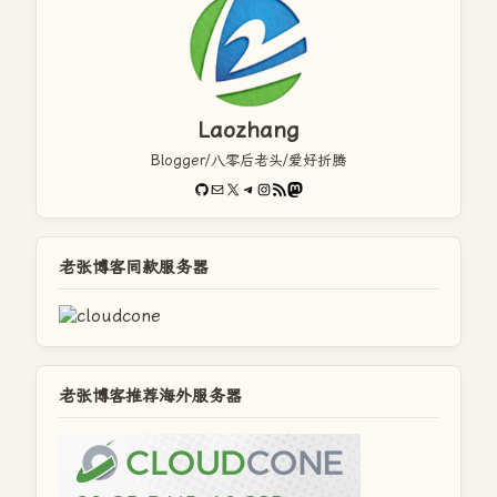
Laozhang
Blogger/八零后老头/爱好折腾
GitHub
电子邮件
X
Telegram
Instagram
RSS Feed
Mastodon
老张博客同款服务器
老张博客推荐海外服务器