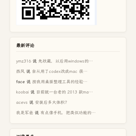
最新评论
ymz316
说
先收藏，以后用windows的…
西风
说
自从用了codex改成mac 很…
face
说
按我用桌面整理工具的经验…
koobai
说
目前就一台老的 2013 款ma…
acevs
说
安装后多大体积？
我是军爸
说
有点像手机，把类似功能的…