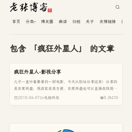
首页
分类
博友圈
微语
归档
关于
友情链接
读者
包含 「疯狂外星人」 的文章
疯狂外星人-影视分享
儿子一直吵着要看的一部电影，今天从别站分享过来！分享的
是百度网盘，现在实在是方便，百度网盘也可以直接在线观
看。 疯狂外星人(2015) 导演 蒂姆·约翰逊 Tim Johnson 主演
2015-06-07
电脑网络
5.3k
0
吉姆·帕森斯 Jim Parsons / 蕾哈娜 ...