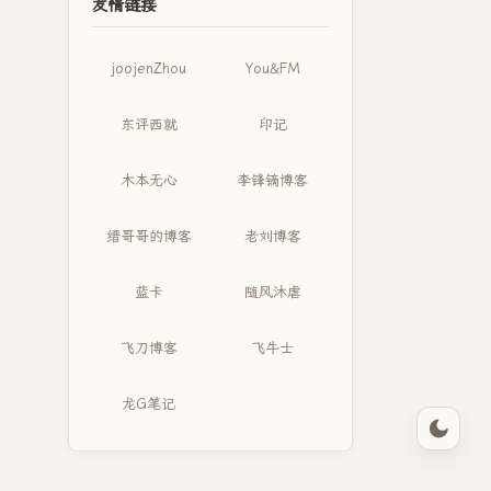
友情链接
joojenZhou
You&FM
东评西就
印记
木本无心
李锋镝博客
缙哥哥的博客
老刘博客
蓝卡
随风沐虐
飞刀博客
飞牛士
龙G笔记