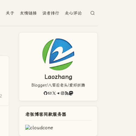
档
关于
友情链接
读者排行
走心评论
Laozhang
Blogger/八零后老头/爱好折腾
GitHub
电子邮件
X
Telegram
Instagram
RSS Feed
Mastodon
2
老张博客同款服务器