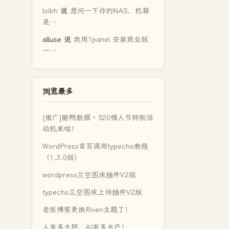
loibh
说
想问一下你的NAS，机箱
是…
alluse
说
我用1panel 安装商业版
一…
浏览最多
[推广]酷鸭数据 · 520情人节特别活
动机来啦！
WordPress首页调用typecho教程
（1.3.0版）
wordpress兰空图床插件V2版
typecho兰空图床上传插件V2版
老张博客更换Riven主题了！
人有多大胆，AI有多大产！