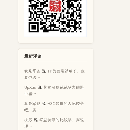
最新评论
我是军爸
说
TP的也是够用了，我
看你选…
UpXuu
说
其实可以试试华为的路
由器…
我是军爸
说
H3C知道的人比较少
吧，质…
扶苏
说
家里装修的比较早，据说
现…