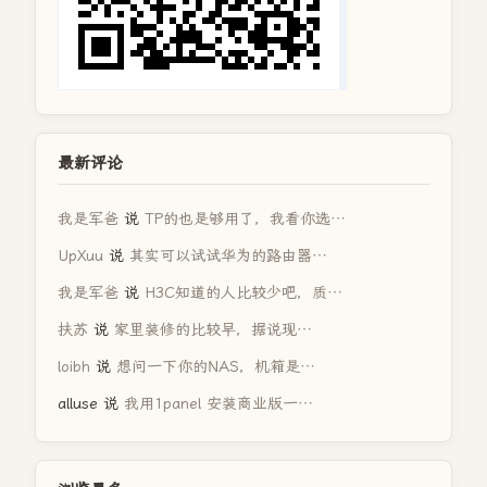
最新评论
我是军爸
说
TP的也是够用了，我看你选…
UpXuu
说
其实可以试试华为的路由器…
我是军爸
说
H3C知道的人比较少吧，质…
扶苏
说
家里装修的比较早，据说现…
loibh
说
想问一下你的NAS，机箱是…
alluse
说
我用1panel 安装商业版一…