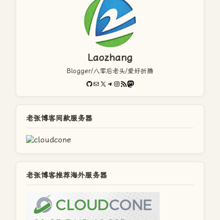
Laozhang
Blogger/八零后老头/爱好折腾
GitHub
电子邮件
X
Telegram
Instagram
RSS Feed
Mastodon
老张博客同款服务器
老张博客推荐海外服务器