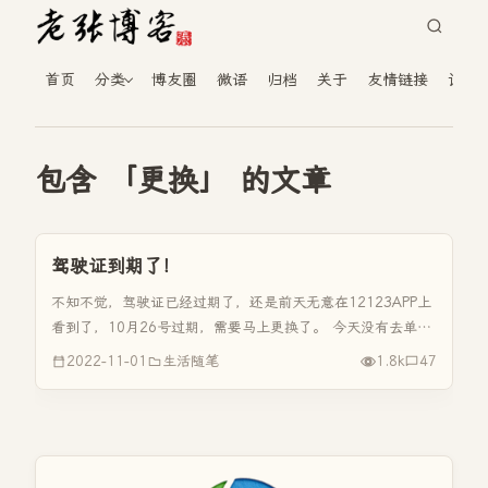
首页
分类
博友圈
微语
归档
关于
友情链接
读者
包含 「更换」 的文章
驾驶证到期了！
不知不觉，驾驶证已经过期了，还是前天无意在12123APP上
看到了，10月26号过期，需要马上更换了。 今天没有去单
位，本来准备上午去医院再把头顶的那个疤痕看一下的，结果
2022-11-01
生活随笔
1.8k
47
那位医生坐诊时间调到了下午，那正好就去车管所吧换驾驶证
吧。 我还能...