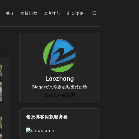
档
关于
友情链接
读者排行
走心评论
Laozhang
Blogger/八零后老头/爱好折腾
GitHub
电子邮件
X
Telegram
Instagram
RSS Feed
Mastodon
老张博客同款服务器