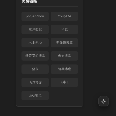
友情链接
joojenZhou
You&FM
东评西就
印记
木本无心
李锋镝博客
缙哥哥的博客
老刘博客
蓝卡
随风沐虐
飞刀博客
飞牛士
龙G笔记