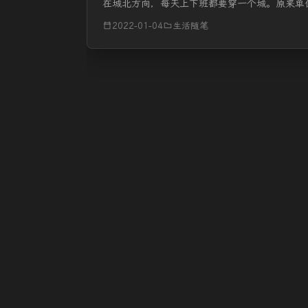
在城北方向，每天上下班都要穿一个城。原来单
台SUV才跑才6.5个油，再加上原来油价也便宜
2022-01-04
生活随笔