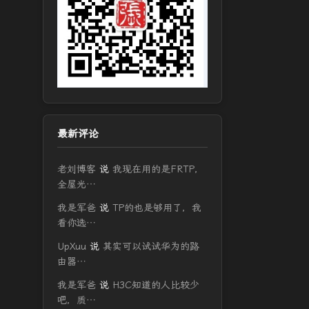
最新评论
老刘博客
说
我现在用的是FRTP，
全屋光…
我是军爸
说
TP的也是够用了，我
看你选…
UpXuu
说
其实可以试试华为的路
由器…
我是军爸
说
H3C知道的人比较少
吧，质…