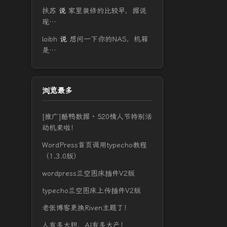
扶苏
说
家里装修的比较早，据说
现…
loibh
说
想问一下你的NAS，机箱
是…
浏览最多
[推广]酷鸭数据 · 520情人节特别活
动机来啦！
WordPress首页调用typecho教程
（1.3.0版）
wordpress兰空图床插件V2版
typecho兰空图床上传插件V2版
老张博客更换Riven主题了！
人有多大胆，AI有多大产！