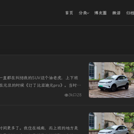
首页
分类
博友圈
微语
归
一直都在纠结我的SUV这个油老虎，上下班
在元旦的时候《订了比亚迪元pro》。当时订
家里那台油车SUV也是...
3k
28
时间更多了。我住在城南，而上班的地方是