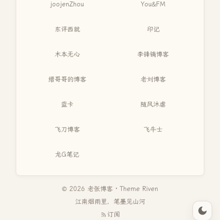
joojenZhou
You&FM
东评西就
印记
木本无心
李锋镝博客
缙哥哥的博客
老刘博客
蓝卡
随风沐虐
飞刀博客
飞牛士
龙G笔记
© 2026 老张博客 · Theme
Riven
江南烟雨里，笔墨见山河
订阅