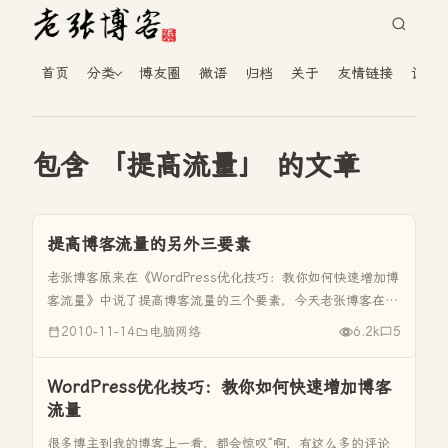
首页
分类
博友圈
微语
归档
关于
友情链接
读者
包含 「提高流量」 的文章
提高博客流量的另外三要素
老张博客原来在《WordPress优化技巧：教你如何快速增加博
客流量》中说了提高博客流量的三个要素，今天老张博客在这
里再来谈谈怎么样提高个人博客的流量。 一、博客文章内容
2010-11-14
电脑网络
6.2k
5
的原创性和可读性 现在网络上博客这么多，每天都会产生大
量的文章，作...
WordPress优化技巧：教你如何快速增加博客
流量
很多博主到我的博客上一看，都会惊叹“啊，有这么多的评论