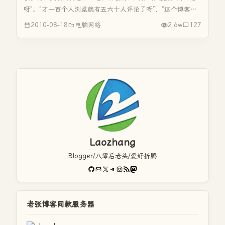
呀”、“才一百个人浏览就有五六十人评论了呀”、“这个博客人
气好高呀”、“这个博客的流量好大呀”。在这里我首先要感谢大
2010-08-18
电脑网络
2.6w
127
家对我的老张博客的支持，其实我的博客流量并不高，从新域
名的启用到现...
Laozhang
Blogger/八零后老头/爱好折腾
GitHub
电子邮件
X
Telegram
Instagram
RSS Feed
Mastodon
老张博客同款服务器