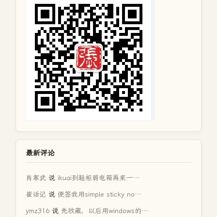
最新评论
肖寒武
说
ikuai到鞋柜弱电箱再来一…
崔话记
说
便签我用simple sticky no…
ymz316
说
先收藏，以后用windows的…