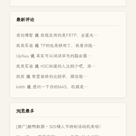
最新评论
老刘博客
说
我现在用的是FRTP，全屋光…
我是军爸
说
TP的也是够用了，我看你选…
UpXuu
说
其实可以试试华为的路由器…
我是军爸
说
H3C知道的人比较少吧，质…
扶苏
说
家里装修的比较早，据说现…
loibh
说
想问一下你的NAS，机箱是…
浏览最多
[推广]酷鸭数据 · 520情人节特别活动机来啦！