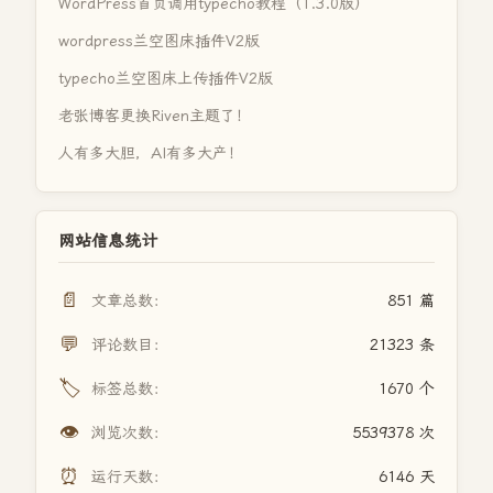
WordPress首页调用typecho教程（1.3.0版）
wordpress兰空图床插件V2版
typecho兰空图床上传插件V2版
老张博客更换Riven主题了！
人有多大胆，AI有多大产！
网站信息统计
📄
文章总数：
851 篇
💬
评论数目：
21323 条
🏷️
标签总数：
1670 个
👁️
浏览次数：
5539378 次
⏰
运行天数：
6146 天