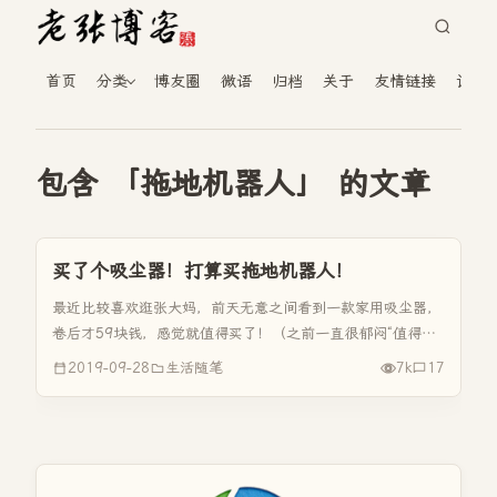
首页
分类
博友圈
微语
归档
关于
友情链接
读者
包含 「拖地机器人」 的文章
买了个吸尘器！打算买拖地机器人！
最近比较喜欢逛张大妈，前天无意之间看到一款家用吸尘器，
卷后才59块钱，感觉就值得买了！（之前一直很郁闷“值得买”
为什么叫“张大妈”，原来是拼音首字母），点击链接到了天
2019-09-28
生活随笔
7k
17
猫，看到单机版是卷后是59块钱，加强版的是89块钱。何谓
加强版的呢，就...