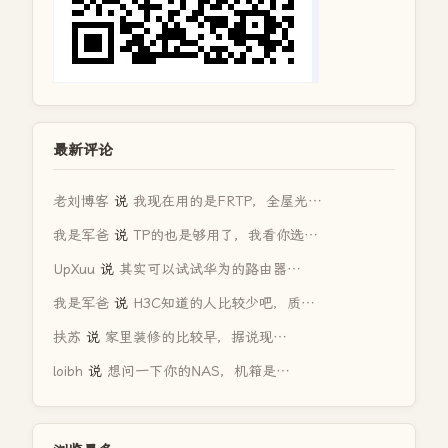
最新评论
老刘博客
说
我现在用的是FRTP，全屋光…
我是军爸
说
TP的也是够用了，我看你选…
UpXuu
说
其实可以试试华为的路由器…
我是军爸
说
H3C知道的人比较少吧，质…
扶苏
说
家里装修的比较早，据说现…
loibh
说
想问一下你的NAS，机箱是…