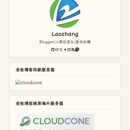
Laozhang
Blogger/八零后老头/爱好折腾
GitHub
电子邮件
X
Telegram
Instagram
RSS Feed
Mastodon
老张博客同款服务器
老张博客推荐海外服务器