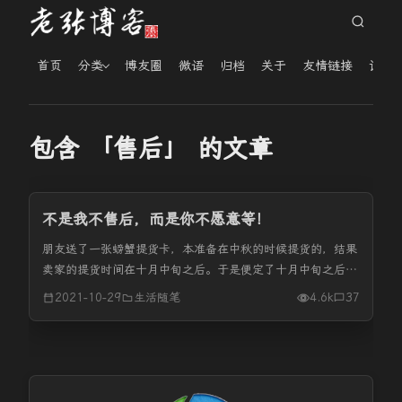
首页
分类
博友圈
微语
归档
关于
友情链接
读者
包含 「售后」 的文章
不是我不售后，而是你不愿意等！
朋友送了一张螃蟹提货卡，本准备在中秋的时候提货的，结果
卖家的提货时间在十月中旬之后。于是便定了十月中旬之后提
贷。昨天下午京东快递把螃蟹送到了，因为家里没有人，我让
2021-10-29
生活随笔
4.6k
37
快递员把螃蟹放到云柜里，结果快递员说因为是螃蟹，所以必
须要买家当面验货才可...