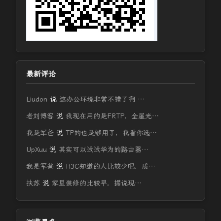
最新评论
Liudon
说
这办公环境非常不错了啊 …
老刘博客
说
我现在用的是FRTP，全屋光…
我是军爸
说
TP的也是够用了，我看你选…
UpXuu
说
其实可以试试华为的路由器…
我是军爸
说
H3C知道的人比较少吧，质…
扶苏
说
家里装修的比较早，据说现…