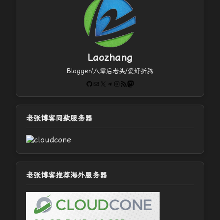
Laozhang
Blogger/八零后老头/爱好折腾
GitHub
电子邮件
X
Telegram
Instagram
RSS Feed
Mastodon
老张博客同款服务器
老张博客推荐海外服务器