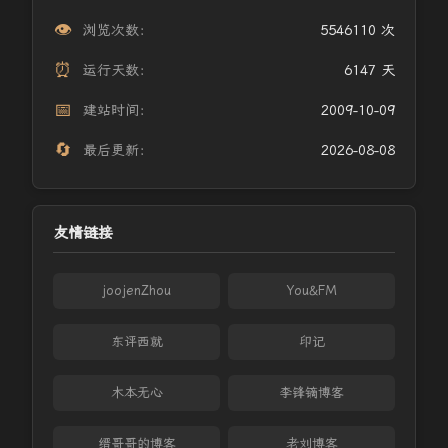
👁️
浏览次数：
5546110 次
⏰
运行天数：
6147 天
📅
建站时间：
2009-10-09
🔄
最后更新：
2026-08-08
友情链接
joojenZhou
You&FM
东评西就
印记
木本无心
李锋镝博客
缙哥哥的博客
老刘博客