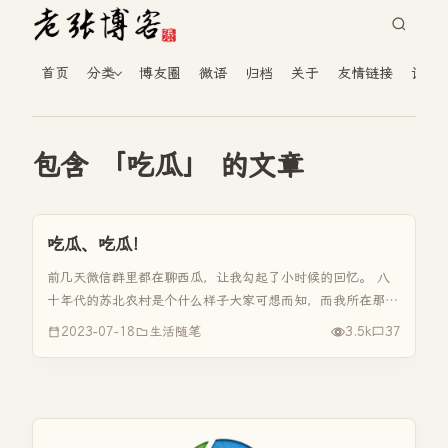
首页
分类
博友圈
微语
归档
关于
友情链接
读者
包含 「吃瓜」 的文章
吃瓜、吃瓜！
前几天微信群里都在聊西瓜，让我勾起了小时候的回忆。 八
十年代的苏北农村是个什么样子大家可想而知，而我所在那个
乡当时还是县重点扶贫乡镇。我们那里都是丘陵地区，我们俗
2023-07-18
生活随笔
3.5k
37
称为“岗地”，而土质又不是太好，所以种西瓜的非常的少。在
交通不发达的时候，...