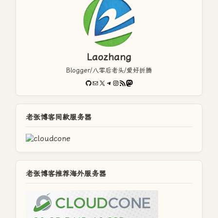
Laozhang
Blogger/八零后老头/爱好折腾
GitHub
电子邮件
X
Telegram
Instagram
RSS Feed
Mastodon
老张博客同款服务器
老张博客推荐海外服务器