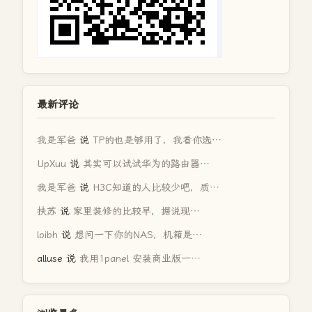
最新评论
我是军爸
说
TP的也是够用了，我看你选…
UpXuu
说
其实可以试试华为的路由器…
我是军爸
说
H3C知道的人比较少吧，质…
扶苏
说
家里装修的比较早，据说现…
loibh
说
想问一下你的NAS，机箱是…
alluse
说
我用1panel 安装商业版一…