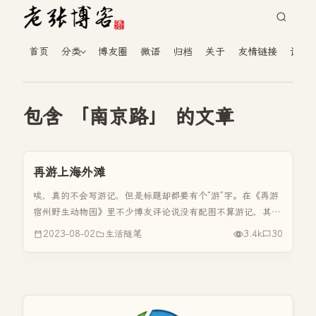
首页
分类
博友圈
微语
归档
关于
友情链接
读者
包含 「南京路」 的文章
再游上海外滩
唉，真的不会写游记，但是标题却都要有个“游”字。在《再游
宿州野生动物园》里不少博友评论说没有配图不算游记，其实
写的本来就不是游记，就是叙事。好吧，今天又写了一个“游
2023-08-02
生活随笔
3.4k
30
记”，那就配上几张图吧。 上周五下午开车去的常州姐家，以
前导航导的路线都...