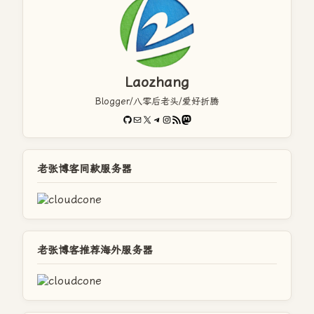
Laozhang
Blogger/八零后老头/爱好折腾
GitHub
电子邮件
X
Telegram
Instagram
RSS Feed
Mastodon
老张博客同款服务器
老张博客推荐海外服务器