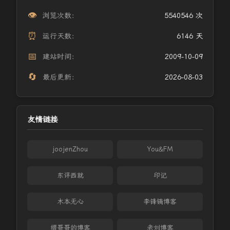
👁️
浏览次数：
5540546 次
⏰
运行天数：
6146 天
📅
建站时间：
2009-10-09
🔄
最后更新：
2026-08-03
友情链接
joojenZhou
You&FM
东评西就
印记
木本无心
李锋镝博客
缙哥哥的博客
老刘博客