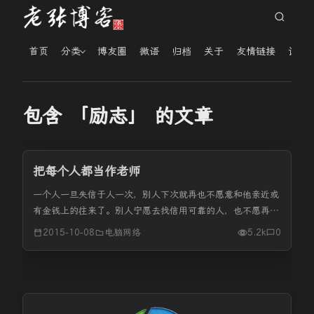
首页
分类
博友圈
微语
归档
关于
友情链接
读者
包含 「励志」 的文章
把每个人都当作老师
一个人一旦失信于人一次，别人下次就再也不愿意和他亲近或
有金钱上的往来了。别人宁愿去找信用可靠的人，也不愿再找
他，因为他的不守信用会惹出许多麻烦来。 在平时的人际交
2015-10-08
电脑网络
5.2k
0
往过程中，第一印象往往是最深刻也最重要的。所以，我们一
定要注意自己给人的第...