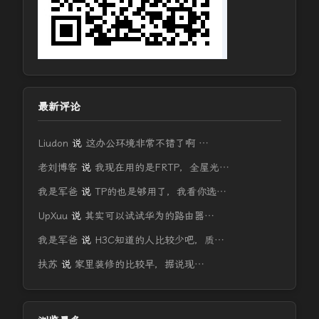
最新评论
Liudon
说
这办公环境非常不错了啊 …
老刘博客
说
我现在用的是FRTP，全屋光…
我是军爸
说
TP的也是够用了，我看你选…
UpXuu
说
其实可以试试华为的路由器…
我是军爸
说
H3C知道的人比较少吧，质…
扶苏
说
家里装修的比较早，据说现…