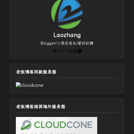
Laozhang
Blogger/八零后老头/爱好折腾
GitHub
电子邮件
X
Telegram
Instagram
RSS Feed
Mastodon
老张博客同款服务器
老张博客推荐海外服务器