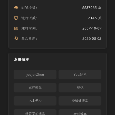
👁️
浏览次数：
5537065 次
⏰
运行天数：
6145 天
📅
建站时间：
2009-10-09
🔄
最后更新：
2026-08-03
友情链接
joojenZhou
You&FM
东评西就
印记
木本无心
李锋镝博客
缙哥哥的博客
老刘博客