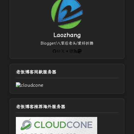
Laozhang
Blogger/八零后老头/爱好折腾
GitHub
电子邮件
X
Telegram
Instagram
RSS Feed
Mastodon
老张博客同款服务器
老张博客推荐海外服务器