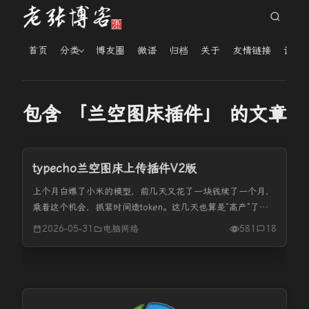
首页
分类
博友圈
微语
归档
关于
友情链接
读者
包含 「兰空图床插件」 的文章
typecho兰空图床上传插件V2版
上个月白嫖了小米的模型，前几天又花了一块钱续了一个月，
乘着这个机会，抓紧时间造token。这几天也算是“高产”了，
折腾出了obsidian同步trilium插件、又在别人插件的基础上二
2026-05-31
电脑网络
581
18
次开发出来typecho兰空图床插件、obsidia...