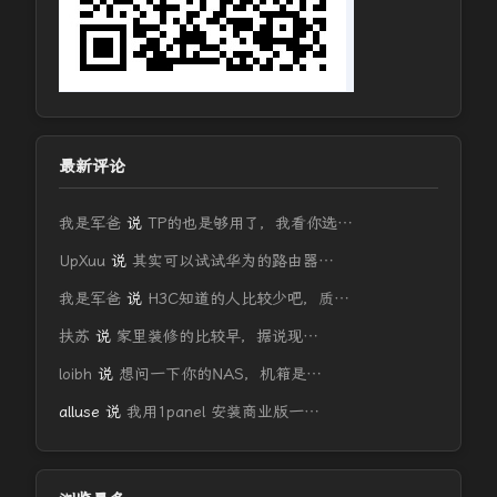
最新评论
我是军爸
说
TP的也是够用了，我看你选…
UpXuu
说
其实可以试试华为的路由器…
我是军爸
说
H3C知道的人比较少吧，质…
扶苏
说
家里装修的比较早，据说现…
loibh
说
想问一下你的NAS，机箱是…
alluse
说
我用1panel 安装商业版一…