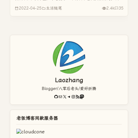
区的北门出来驾向东西方向的主路。东西方向主路是双向六车
2022-04-25
生活随笔
2.4k
35
道，我上主路之前是观察到从西向东方向有一辆摩托车，但是
距离我的车还是...
Laozhang
Blogger/八零后老头/爱好折腾
GitHub
电子邮件
X
Telegram
Instagram
RSS Feed
Mastodon
老张博客同款服务器