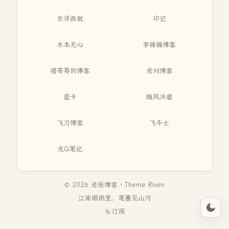
东评西就
印记
木本无心
李锋镝博客
缙哥哥的博客
老刘博客
蓝卡
随风沐虐
飞刀博客
飞牛士
龙G笔记
© 2026 老张博客 · Theme
Riven
江南烟雨里，笔墨见山河
订阅