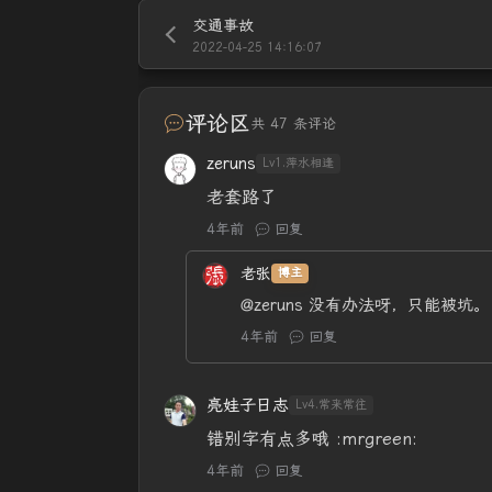
交通事故
2022-04-25 14:16:07
评论区
共 47 条评论
zeruns
Lv1.萍水相逢
老套路了
4年前
回复
老张
博主
@zeruns
没有办法呀，只能被坑。
4年前
回复
亮娃子日志
Lv4.常来常往
错别字有点多哦 :mrgreen:
4年前
回复