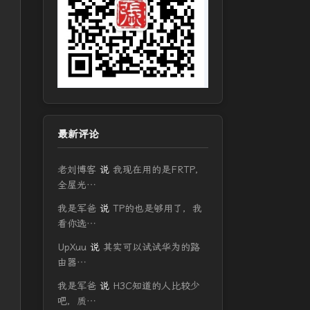
最新评论
老刘博客
说
我现在用的是FRTP，
全屋光…
我是军爸
说
TP的也是够用了，我
看你选…
UpXuu
说
其实可以试试华为的路
由器…
我是军爸
说
H3C知道的人比较少
吧，质…