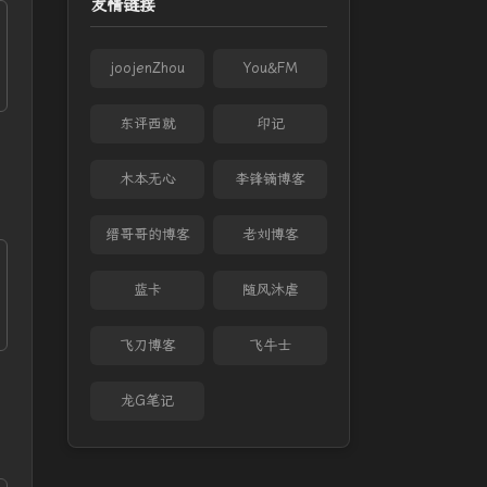
友情链接
joojenZhou
You&FM
东评西就
印记
木本无心
李锋镝博客
缙哥哥的博客
老刘博客
蓝卡
随风沐虐
飞刀博客
飞牛士
龙G笔记