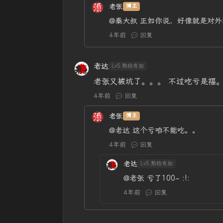
老张
博主
@秦大叔
正如你说，好像就是对外
4年前
回复
老达
Lv5.熟稔有加
老张又被坑了。。。 不过吃亏是福
4年前
回复
老张
博主
@老达
这个亏咱不能吃。。
4年前
回复
老达
Lv5.熟稔有加
@老张
亏了100~ :!:
4年前
回复