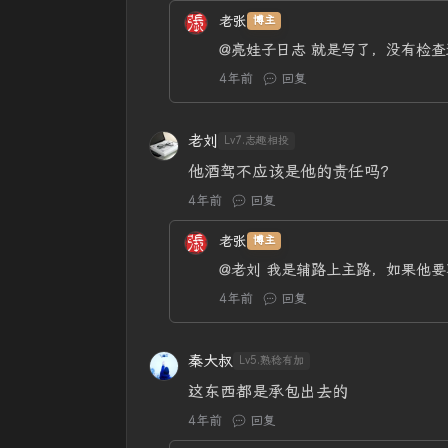
老张
博主
@亮娃子日志
就是写了，没有检查
4年前
回复
老刘
Lv7.志趣相投
他酒驾不应该是他的责任吗？
4年前
回复
老张
博主
@老刘
我是辅路上主路，如果他要
4年前
回复
秦大叔
Lv5.熟稔有加
这东西都是承包出去的
4年前
回复