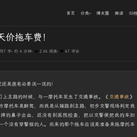
首页
分类
博友圈
微语
归
天价拖车费！
987 字
约 4 分钟
2.6k 阅读
47 评论
觉还是很有必要说一说的！
北门上主路的时候，与一摩托车发生了交通事故。《
交通事故
》
方摩托车是醉驾，而我是从辅路到主路，初步交警现场判定我
员摔的鼻子出血，还没有到医院检查，把以交警便把我的车扣
一个没有穿警服的人。而来的那个拖车应该是准备来拖摩托车