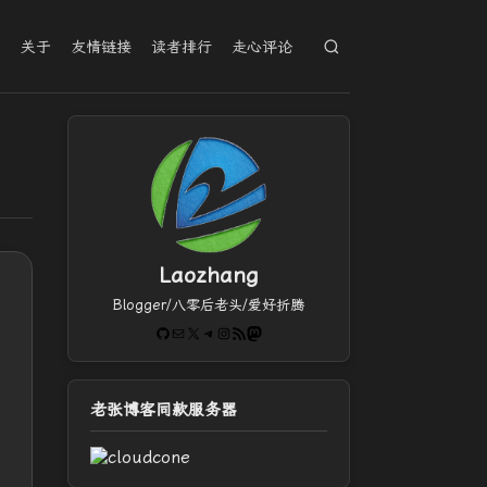
档
关于
友情链接
读者排行
走心评论
Laozhang
Blogger/八零后老头/爱好折腾
GitHub
电子邮件
X
Telegram
Instagram
RSS Feed
Mastodon
老张博客同款服务器