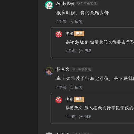
Andy烧麦
Lv4.常来常往
很多时候，贵的是起步价
4年前
回复
老张
博主
@Andy烧麦
但是我们也得要去争
4年前
回复
杨景文
Lv1.萍水相逢
车上如果装了行车记录仪，是不是就
4年前
回复
老张
博主
@杨景文
那人把我的行车记录仪的
4年前
回复