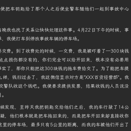
我便把车钥匙给了那个人之后便坐警车随他们一起到事故中心
晚我也找了关系让快快处理这件事。4月22日下午的时候，事
单，我便打车到停放事故车辆的停车场。
交费。到了收费处的时候，一交费，我是被吓着了—300块钱
点点损伤都没有的，你们完全可以给开回来，根本没有必要用
实了，那你只能把这300块钱的拖车费给交了。为了能把车提
样，钱扫过去了，我这微信显示对方是"XXX百货经营部"。我
交警队收这个钱吧。我便要求提供发票，结果收钱的人员说没
月。
候发现，至昨天我把钥匙交给他们之后，我的车行驶了14公
怀疑，他们根本就是把车拖回来的，而是把车开回来却直接收你
这里的停车场，最多只有5公里的距离，而我的车被他们开出了