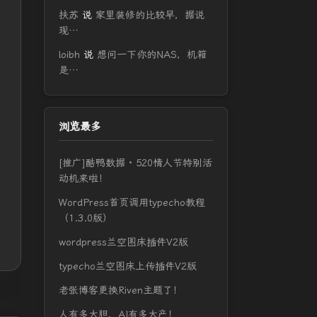
扶苏
说
家里装修的比较早，据说
现…
loibh
说
想问一下你的NAS，机箱
是…
浏览最多
[推广]酷鸭数据 · 520情人节特别活
动机来啦！
WordPress首页调用typecho教程
（1.3.0版）
wordpress兰空图床插件V2版
typecho兰空图床上传插件V2版
老张博客更换Riven主题了！
人有多大胆，AI有多大产！