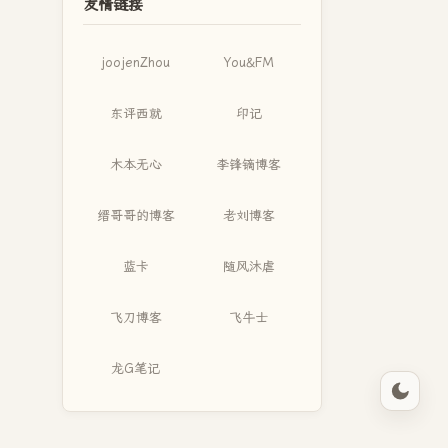
友情链接
joojenZhou
You&FM
东评西就
印记
木本无心
李锋镝博客
缙哥哥的博客
老刘博客
蓝卡
随风沐虐
飞刀博客
飞牛士
龙G笔记