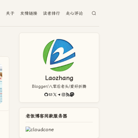
档
关于
友情链接
读者排行
走心评论
Laozhang
Blogger/八零后老头/爱好折腾
GitHub
电子邮件
X
Telegram
Instagram
RSS Feed
Mastodon
老张博客同款服务器