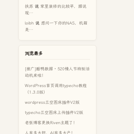
扶苏
说
家里装修的比较早，据说
现…
loibh
说
想问一下你的NAS，机箱
是…
浏览最多
[推广]酷鸭数据 · 520情人节特别活
动机来啦！
WordPress首页调用typecho教程
（1.3.0版）
wordpress兰空图床插件V2版
typecho兰空图床上传插件V2版
老张博客更换Riven主题了！
人有多大胆，AI有多大产！