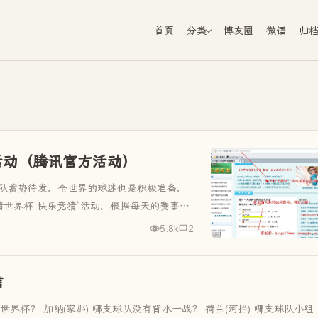
首页
分类
博友圈
微语
归
活动（腾讯官方活动）
球队蓄势待发，全世界的球迷也是积极准备，
情世界杯 快乐竞猜”活动，根据每天的赛事安
的比分，就将有机会参与抽...
5.8k
2
信
界杯？ 加纳(家那) 哪支球队没有背水一战？ 荷兰(河拦) 哪支球队小组