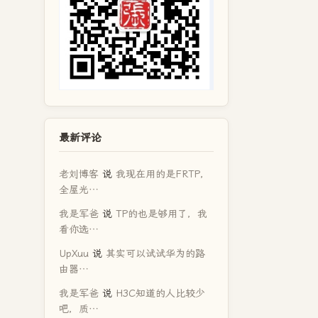
最新评论
老刘博客
说
我现在用的是FRTP，
全屋光…
我是军爸
说
TP的也是够用了，我
看你选…
UpXuu
说
其实可以试试华为的路
由器…
我是军爸
说
H3C知道的人比较少
吧，质…