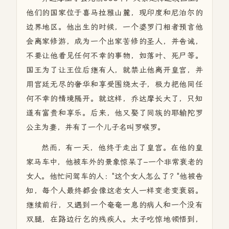
他们的国家位于喜马拉雅山麓，现印度和尼泊尔的
边界地区。他出生的时候，一个婆罗门相者预言他
会离家修游，成为一个出家苦修的圣人，并告诫，
不要让他看见任何不幸的事物，如落叶、死尸等。
国王为了让王位后继有人，就禁止他离开皇宫，并
用宫廷无尽的奢华和享受围绕太子，极力把他同任
何不幸的情境隔开。就这样，乔达摩长大了，只知
道有富贵和享乐。后来，他又娶了同族的耶输陀罗
公主为妻，并有了一个儿子名叫罗喉罗。
然而，有一天，他终于走出了皇宫。在他的皇
家马车中，他被车外的景象惊呆了–一个非常衰老的
女人。他忙问驾车的人："这个女人怎么了？"他被告
知，每个人最终都会像这老女人一样变老变衰弱。
继续前行，又遇到一个奄奄一息的病人和一个没有
双腿，在路边行乞的残疾人。太子吃惊地领悟到，