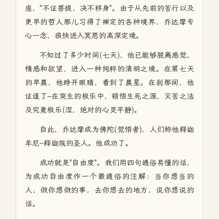
座，"不证菩提，决不移身"。由于从先前的苦行以及
更早的哲人那儿习得了禅定的各种境界，乔达摩专
心一念，很快进入冥思的高深定境。
不知过了多少时间(七天)，他已能够脱离感觉、
情感和欲望，进入一种纯粹的清明之境。在第七天
的早晨，他睁开眼睛，看到了晨星。在刹那间，他
证道了–在突生的极乐中，顿悟生死之源、灭苦之法
及究竟极乐(涅，绝对的心灵平静)。
自此，乔达摩成为佛陀(觉悟者)，人们称他释迦
牟尼–释迦族的圣人。他成功了。
成功就是"自由度"。我们用四句通俗易懂的话，
为成功自由度作一个最通俗的注解：当你想当的
人，做你想做的事，去你想去的地方，说你想说的
话。