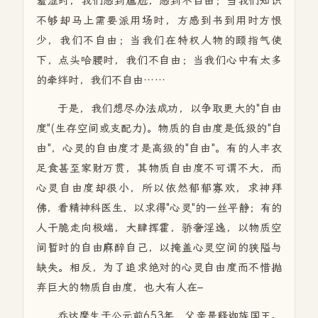
羞涩时，我们感到尴尬，感到不自由；当我们知识
不够却马上需要派用场时，方感到书到用时方恨
少，我们不自由；当我们在特权人物的颐指气使
下，点头哈腰时，我们不自由；当我们心中有太多
的牵绊时，我们不自由……
于是，我们想尽办法成功，以争取更大的"自由
度"(生存空间或支配力)。物质的自由度是低级的"自
由"，心灵的自由度才是高级的"自由"。有的人丰衣
足食甚至家财万贯，其物质自由度不可谓不大，而
心灵自由度却很小，所以依然郁郁寡欢，求神拜
佛，看精神科医生，以求得"心灵"的一丝平静；有的
人干脆走向极端，大肆挥霍，骄奢淫逸，以物质空
间暂时的自由麻醉自己，以掩盖心灵空间的狭隘与
缺失。相反，为了追求绝对的心灵自由度而不惜抛
弃巨大的物质自由度，也大有人在–
乔达摩生于公元前653年，父亲是释迦族国王。