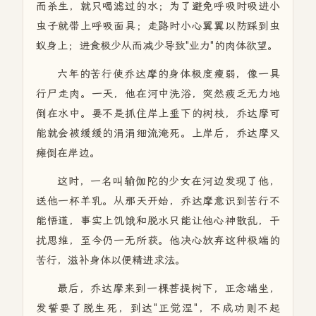
而杀生，就只喝滤过的水；为了避免呼吸时吸进小
虫子就带上呼吸面具；走路时小心翼翼以防踩到虫
蚁身上；进食极少从而减少导致"业力"的肉体欲望。
六年的苦行使乔达摩的身体极度瘦弱，像一具
行尸走肉。一天，他在河中洗浴，突然疲乏无力地
倒在水中。要不是抓住岸上垂下的树枝，乔达摩可
能就会被缓缓的涓涓细流淹死。上岸后，乔达摩又
瘫倒在岸边。
这时，一名叫输伽陀的少女在河边发现了他，
送他一杯羊乳。从那天开始，乔达摩意识到苦行不
能悟道，事实上饥饿和脱水只能让他心神散乱，干
扰思维，至今仍一无所获。他决心放弃这种极端的
苦行，滋补身体以便精进求法。
最后，乔达摩来到一棵菩提树下，正念端坐，
发誓要了脱生死，到达"正觉涅"，不成功则不起