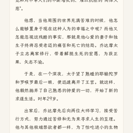
觉和对不幸人们的不断增长的、难以抗拒的"同体大
悲"。
他想，当他周围的世界充满苦难的时候，他怎
么能够置身于现在这种人为的幸福之中呢？而他又
怎能忽视这残酷的事实，那就是他心爱的妻子和独
生子终将忍受老迈的痛苦和死亡的结局。乔达摩太
子立志离家修行，带着解脱生死的宏愿，为获正
果，矢志不渝。
于是，在一个深夜，太子望了熟睡的耶输陀罗
和罗喉罗最后一眼，便迅速离开了王宫。就这样，
他毅然抛弃了自己熟悉的钟爱的一切，开始了新的
求道生活。时年29岁。
出家后，乔达摩先后向两位大师学习，接受苦
行方式，努力通过苦修和无为来寻求人生的至理。
他与其他极端禁欲者都一样，为了怕吃进小的生物