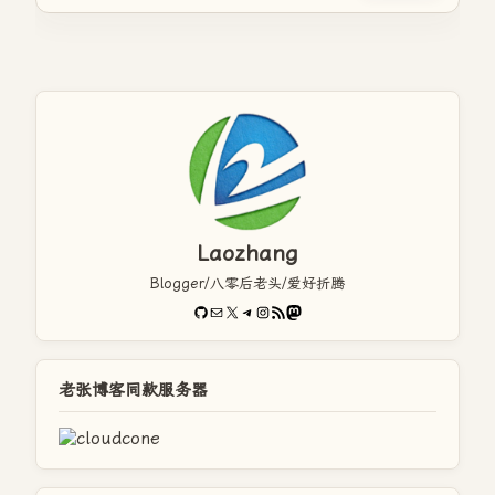
Laozhang
Blogger/八零后老头/爱好折腾
GitHub
电子邮件
X
Telegram
Instagram
RSS Feed
Mastodon
老张博客同款服务器