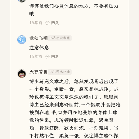
博客是我们心灵休息的地方，不要有压力
哦
15年前
回复
我心飞翔
Lv2.初识寒暄
注意休息
15年前
回复
大智若鲁
Lv1.萍水相逢
博主写完文章之后，忽然发现背后出现了
一个身影。定睛一看，原来是林志玲。志
玲也被博主文文章深深的吸引了。眨眼间
博主已经来到志玲面前,一个饿虎扑食把她
按到在地,手,口并用在她曼妙的身体上肆
意的往来。志玲顿时脸泛红晕，涡生梨
颊，骨软筋酥，欲火如炽，一刻难挨。当
下打熬不住，柔荑一张，便往博主胯下探