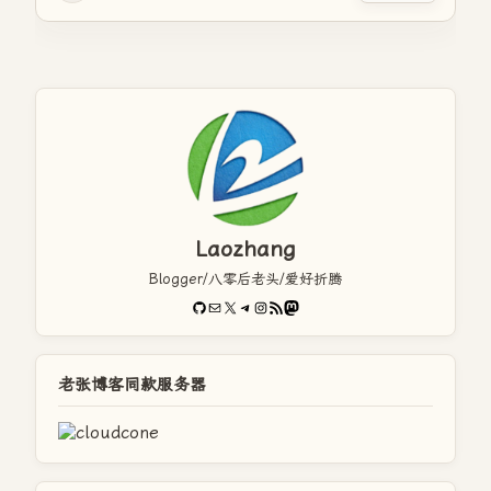
Laozhang
Blogger/八零后老头/爱好折腾
GitHub
电子邮件
X
Telegram
Instagram
RSS Feed
Mastodon
老张博客同款服务器