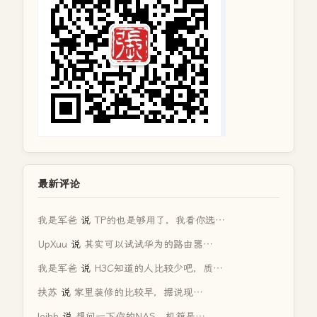
最新评论
我是军爸
说
TP的也是够用了，我看你选…
UpXuu
说
其实可以试试华为的路由器…
我是军爸
说
H3C知道的人比较少吧，质…
扶苏
说
家里装修的比较早，据说现…
loibh
说
想问一下你的NAS，机箱是…