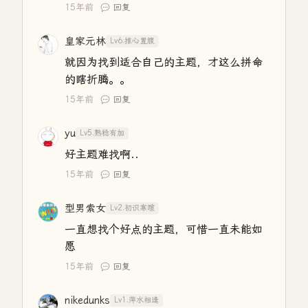
15年前
回复
皇家元林
Lv6.推心置腹
就因为找到适合自己的主题，才这么拼命
的瞎折腾。。
15年前
回复
yu
Lv5.熟稔有加
好主题难找啊..
15年前
回复
型男索女
Lv2.初识寒暄
一直想找个好点的主题，可惜一直未能如
愿
15年前
回复
nikedunks
Lv1.萍水相逢