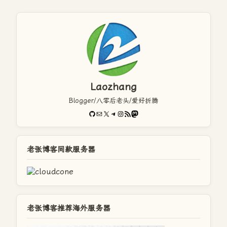
Laozhang
Blogger/八零后老头/爱好折腾
GitHub
电子邮件
X
Telegram
Instagram
RSS Feed
Mastodon
老张博客同款服务器
老张博客推荐海外服务器