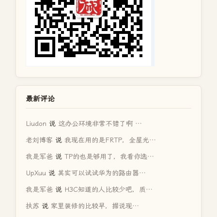
最新评论
Liudon
说
这办公环境非常不错了啊 …
老刘博客
说
我现在用的是FRTP，全屋光…
我是军爸
说
TP的也是够用了，我看你选…
UpXuu
说
其实可以试试华为的路由器…
我是军爸
说
H3C知道的人比较少吧，质…
扶苏
说
家里装修的比较早，据说现…