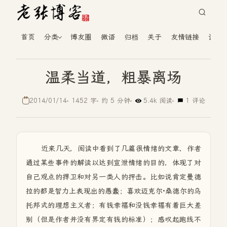
首页
分类
博友圈
微语
归档
关于
友情链接
读者
温柔当道，粗暴离场
2014/01/14
1452 字
约 5 分钟
5.4k 阅读
1 评论
近来几天，阅读中看到了几篇很情绪的文章，作者
通过某些事件的解读以达到宣泄情绪的目的，体现了对
自己观点的捍卫和对另一类人的抨击。比如说肯定曼德
拉的都是智力上表现出的愚蠢；喜欢迈克尔·桑德尔的乌
托邦式的理想主义者；有钱幸福和没钱幸福有着巨大差
别（但是作者并没有界定有钱的标准）；感叹起跑线不