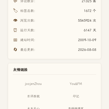
💬
评论数目：
21325 条
🏷️
标签总数：
1672 个
👁️
浏览次数：
5545924 次
⏰
运行天数：
6147 天
📅
建站时间：
2009-10-09
🔄
最后更新：
2026-08-08
友情链接
joojenZhou
You&FM
东评西就
印记
木本无心
李锋镝博客