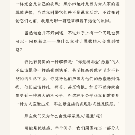
一样完全是自己的放纵；黑小四绝对是因为对人家的羡
慕嫉妒恨；当然我例举它们并不是说我反对，不过在讨
论它们之前，我想先聊一聊经常粗暴下结论的原因。
当然这也并不好阐述，不过知乎上有一个问题也算
可以一问以蔽之——为什么我对于愚蠢的人会感到愤
怒？
我比较赞同的一种解释是："你觉得那些"愚蠢"的人
不应该跟你一样感受到快乐，甚至挺高兴或者至少不纠
结的的生活下去，你觉得他们应该为他们的愚蠢感到愧
疚，他们应该挣扎、痛苦、甚至悔恨。如若不然你就会
感受到一种极大的不公平，而这种不公平让我们需要用
一种方式宣泄出来，那么最直接的表现形式就是愤怒。"
那么我们又为什么会觉得某类人"愚蠢"呢？
可能是优越感。举个例子：我们周围相当一部分人