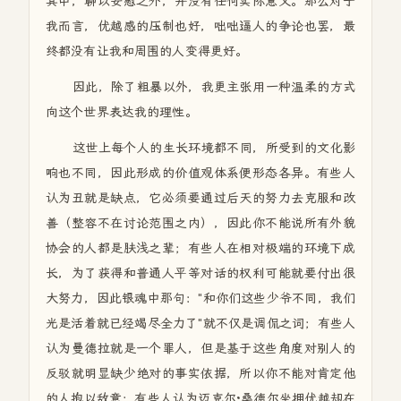
其中，聊以安慰之外，并没有任何实际意义。那么对于
我而言，优越感的压制也好，咄咄逼人的争论也罢，最
终都没有让我和周围的人变得更好。
因此，除了粗暴以外，我更主张用一种温柔的方式
向这个世界表达我的理性。
这世上每个人的生长环境都不同，所受到的文化影
响也不同，因此形成的价值观体系便形态各异。有些人
认为丑就是缺点，它必须要通过后天的努力去克服和改
善（整容不在讨论范围之内），因此你不能说所有外貌
协会的人都是肤浅之辈；有些人在相对极端的环境下成
长，为了获得和普通人平等对话的权利可能就要付出很
大努力，因此银魂中那句："和你们这些少爷不同，我们
光是活着就已经竭尽全力了"就不仅是调侃之词；有些人
认为曼德拉就是一个罪人，但是基于这些角度对别人的
反驳就明显缺少绝对的事实依据，所以你不能对肯定他
的人抱以敌意；有些人认为迈克尔·桑德尔坐拥优越却在