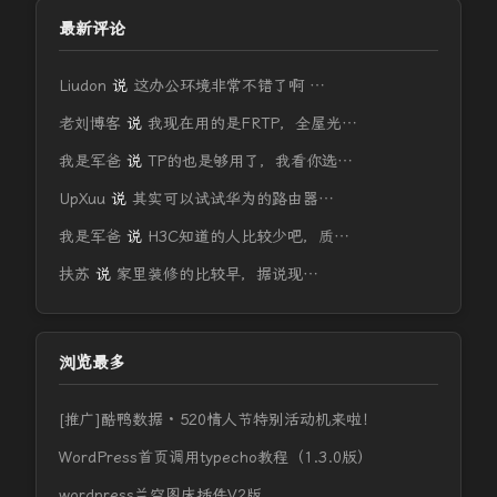
最新评论
Liudon
说
这办公环境非常不错了啊 …
老刘博客
说
我现在用的是FRTP，全屋光…
我是军爸
说
TP的也是够用了，我看你选…
UpXuu
说
其实可以试试华为的路由器…
我是军爸
说
H3C知道的人比较少吧，质…
扶苏
说
家里装修的比较早，据说现…
浏览最多
[推广]酷鸭数据 · 520情人节特别活动机来啦！
WordPress首页调用typecho教程（1.3.0版）
wordpress兰空图床插件V2版