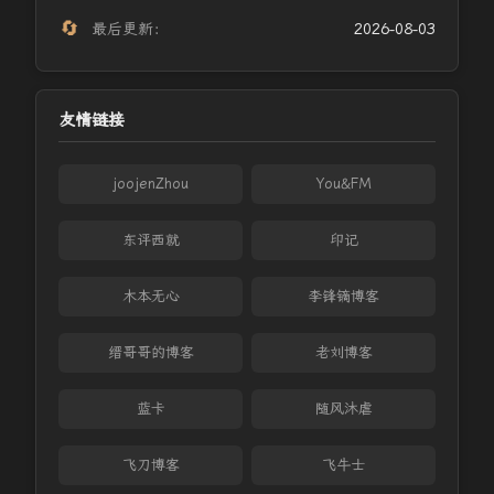
🔄
最后更新：
2026-08-03
友情链接
joojenZhou
You&FM
东评西就
印记
木本无心
李锋镝博客
缙哥哥的博客
老刘博客
蓝卡
随风沐虐
飞刀博客
飞牛士