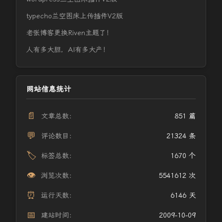
typecho兰空图床上传插件V2版
老张博客更换Riven主题了！
人有多大胆，AI有多大产！
网站信息统计
📄
文章总数：
851 篇
💬
评论数目：
21324 条
🏷️
标签总数：
1670 个
👁️
浏览次数：
5541612 次
⏰
运行天数：
6146 天
📅
建站时间：
2009-10-09