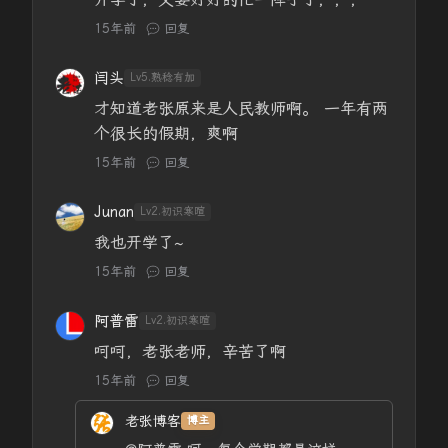
15年前
回复
闫头
Lv5.熟稔有加
才知道老张原来是人民教师啊。 一年有两
个很长的假期，爽啊
15年前
回复
Junan
Lv2.初识寒暄
我也开学了~
15年前
回复
阿普雷
Lv2.初识寒暄
呵呵，老张老师，辛苦了啊
15年前
回复
老张博客
博主