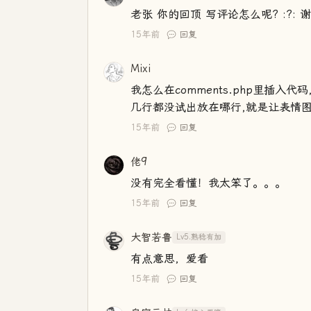
老张 你的回顶 写评论怎么呢? :?: 
15年前
回复
Mixi
我怎么在comments.php里插入
几行都没试出放在哪行,就是让表情图
15年前
回复
佬9
没有完全看懂！我太笨了。。。
15年前
回复
大智若鲁
Lv5.熟稔有加
有点意思，爱看
15年前
回复