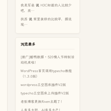
我是军爸
说
H3C知道的人比较少
吧，质…
扶苏
说
家里装修的比较早，据说
现…
浏览最多
[推广]酷鸭数据 · 520情人节特别活
动机来啦！
WordPress首页调用typecho教程
（1.3.0版）
wordpress兰空图床插件V2版
typecho兰空图床上传插件V2版
老张博客更换Riven主题了！
人有多大胆，AI有多大产！