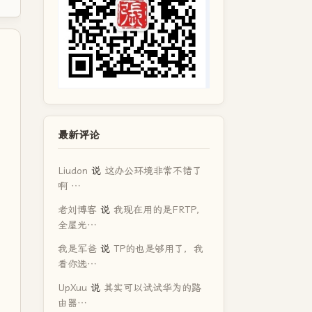
最新评论
Liudon
说
这办公环境非常不错了
啊 …
老刘博客
说
我现在用的是FRTP，
全屋光…
我是军爸
说
TP的也是够用了，我
看你选…
UpXuu
说
其实可以试试华为的路
由器…