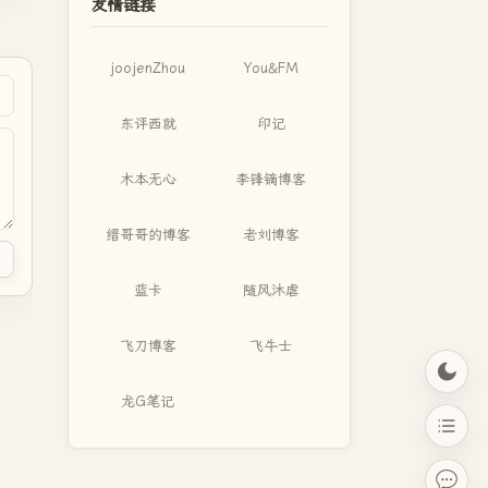
友情链接
joojenZhou
You&FM
东评西就
印记
木本无心
李锋镝博客
缙哥哥的博客
老刘博客
蓝卡
随风沐虐
飞刀博客
飞牛士
龙G笔记