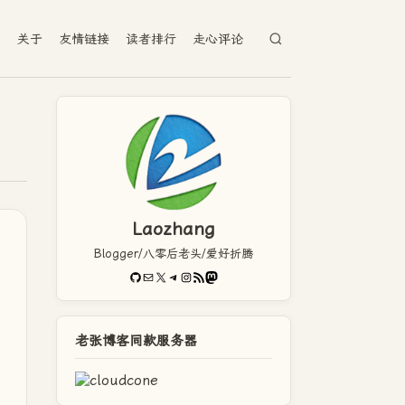
档
关于
友情链接
读者排行
走心评论
Laozhang
Blogger/八零后老头/爱好折腾
GitHub
电子邮件
X
Telegram
Instagram
RSS Feed
Mastodon
老张博客同款服务器