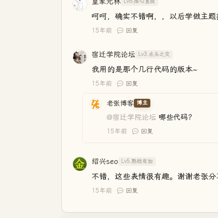
皇家元林
Lv6.推心置腹
呵呵，确实不错啊，，以后学做主题
15年前
回复
宿迁学院论坛
Lv3.点头之交
我用的是那个几行代码的版本~
15年前
回复
老张博客
博主
@宿迁学院论坛
哪些代码？
15年前
回复
绍兴seo
Lv5.熟稔有加
不错，这些表情很有趣。谢谢老张分
15年前
回复