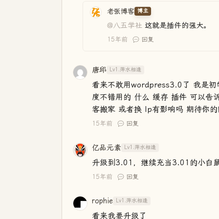
老张博客
博主
@八五学社
这就是插件的强大。
15年前
回复
唐邱
Lv1.萍水相逢
看来不敢用wordpress3.0了 我是
度不错用的 什么 缓存 插件 可以告诉
客搬家 或者换 Ip有影响吗 期待你
15年前
回复
亿品元素
Lv1.萍水相逢
升级到3.01，继续充当3.01的小白
15年前
回复
rophie
Lv1.萍水相逢
看来我要升级了