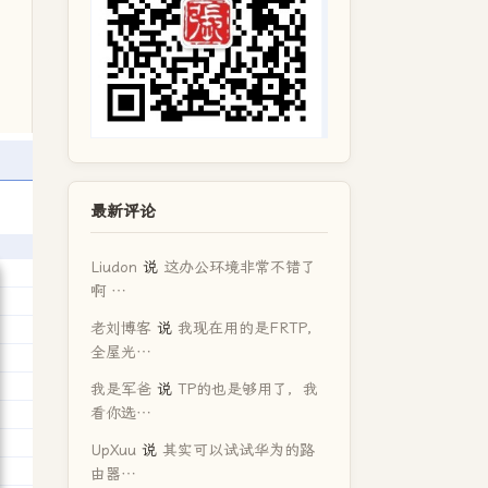
最新评论
Liudon
说
这办公环境非常不错了
啊 …
老刘博客
说
我现在用的是FRTP，
全屋光…
我是军爸
说
TP的也是够用了，我
看你选…
UpXuu
说
其实可以试试华为的路
由器…