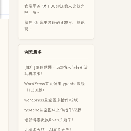
我是军爸
说
H3C知道的人比较少
吧，质…
扶苏
说
家里装修的比较早，据说
现…
浏览最多
[推广]酷鸭数据 · 520情人节特别活
动机来啦！
WordPress首页调用typecho教程
（1.3.0版）
wordpress兰空图床插件V2版
typecho兰空图床上传插件V2版
老张博客更换Riven主题了！
人有多大胆，AI有多大产！