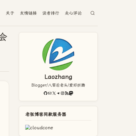
档
关于
友情链接
读者排行
走心评论
会
Laozhang
Blogger/八零后老头/爱好折腾
GitHub
电子邮件
X
Telegram
Instagram
RSS Feed
Mastodon
老张博客同款服务器