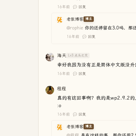
16年前
回复
老张博客
博主
@rophie
你的还停留在3.0吗，那
16年前
回复
海天
Lv3.点头之交
幸好我因为没有正是简体中文版没升级
16年前
回复
程程
真的有这回事啊？我的是wp2.9.
:o
16年前
回复
老张博客
博主
@程程
是有这样的事，那你还用2.