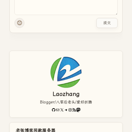
😊
提交
Laozhang
Blogger/八零后老头/爱好折腾
GitHub
电子邮件
X
Telegram
Instagram
RSS Feed
Mastodon
老张博客同款服务器