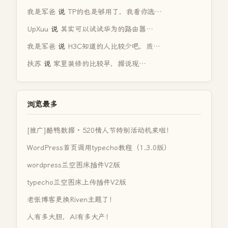
我是军爸
说
TP的也是够用了，我看你选…
UpXuu
说
其实可以试试华为的路由器…
我是军爸
说
H3C知道的人比较少吧，质…
扶苏
说
家里装修的比较早，据说现…
浏览最多
[推广]酷鸭数据 · 520情人节特别活动机来啦！
WordPress首页调用typecho教程（1.3.0版）
wordpress兰空图床插件V2版
typecho兰空图床上传插件V2版
老张博客更换Riven主题了！
人有多大胆，AI有多大产！