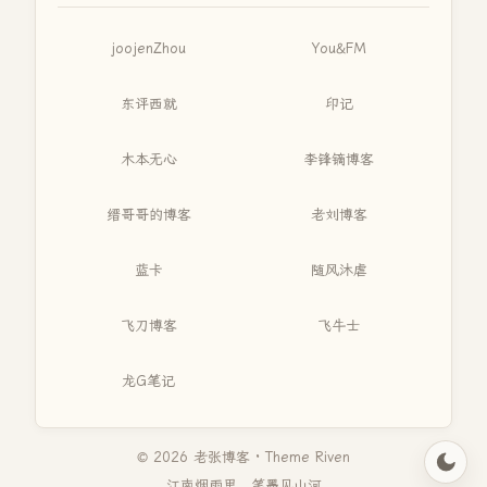
joojenZhou
You&FM
东评西就
印记
木本无心
李锋镝博客
缙哥哥的博客
老刘博客
蓝卡
随风沐虐
飞刀博客
飞牛士
龙G笔记
© 2026 老张博客 · Theme
Riven
江南烟雨里，笔墨见山河