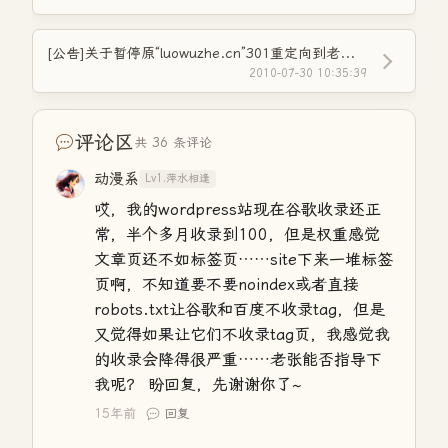
[公告]关于暂停原“luowuzhe.cn”301重定向到老张博客的公告
2010-07-30 10:35:39
评论区
共 36 条评论
动漫系
Lv1.萍水相逢
哎，我的wordpress站现在谷歌收录还正
常，半个多月收录到100，但是权重感觉
文章页还不如标签页……site下来一堆标签
页啊，不知道要不要noindex或者直接
robots.txt让谷歌和百度不收录tag，但是
又觉得如果让它们不收录tag页，我感觉我
的收录会降得很严重……老张能否指导下
我呢？ 盼回复，先谢谢你了~
15年前
回复